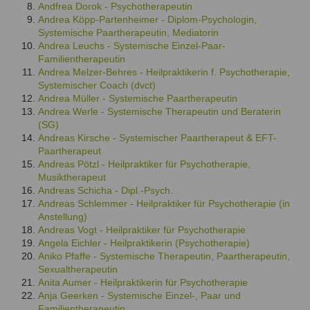
Andfrea Dorok - Psychotherapeutin
Ausbildungsinstitute
Sitemap
Formular zur Registrierung
Andrea Köpp-Partenheimer - Diplom-Psychologin,
Familienthemen
Qualitätssicherung
Fortbildungen
Systemische Paartherapeutin, Mediatorin
Links
Qualität unserer Therapeuten
Andrea Leuchs - Systemische Einzel-Paar-
Information über Qualifikation
Systemischer Ansatz
Familientherapeutin
Andrea Melzer-Behres - Heilpraktikerin f. Psychotherapie,
Liste der Fachverbände
Systemischer Coach (dvct)
Veranstaltungen
Andrea Müller - Systemische Paartherapeutin
Benutzername
*
Andrea Werle - Systemische Therapeutin und Beraterin
Seminare und Kurse
(SG)
Andreas Kirsche - Systemischer Paartherapeut & EFT-
Fortbildungen
Passwort
*
Paartherapeut
Andreas Pötzl - Heilpraktiker für Psychotherapie,
Musiktherapeut
vergessen?
Andreas Schicha - Dipl.-Psych.
Anmelden
Andreas Schlemmer - Heilpraktiker für Psychotherapie (in
Anstellung)
Andreas Vogt - Heilpraktiker für Psychotherapie
Angela Eichler - Heilpraktikerin (Psychotherapie)
Aniko Pfaffe - Systemische Therapeutin, Paartherapeutin,
Sexualtherapeutin
Anita Aumer - Heilpraktikerin für Psychotherapie
Anja Geerken - Systemische Einzel-, Paar und
Familientherapeutin