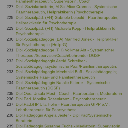
Familientherapeutin, Supervisorin, Coach
Dipl.-Sozialarbeiterin, M.Sc. Alice Crames - Systemische
Paartherapeutin, Heilpraktikerin (Psychotherapie
Dipl.-Sozialpäd. (FH) Gabriele Leipold - Paartherapeutin,
Heilpraktikerin für Psychotherapie
Dipl.-Sozialpäd. (FH) Michaela Kopp - Heilpraktikerin für
Psychotherapie
Dipl.-Sozialpädagoge (BA) Manfred Jonek - Heilpraktiker
für Psychotherapie (HeilprG)
Dipl.-Sozialpädagoge (FH) Volkmar Abt - Systemischer
Therapeut/Supervisor/Coach/Lehrender DGSF
Dipl.-Sozialpädagogin Astrid Schreiber -
Sozialpädagogin,systemische Paar/Familientherapeutin,
Dipl.-Sozialpädagogin Mechthild Buff - Sozialpädagogin;
Systemische Paar- und Familientherapeutin
Dipl.-Sozialpädagogin Natalie Kitterer - Systemische
Paartherapeutin (DGSF)
Dipl.Oec. Ursula Most - Coach, Paarberaterin, Moderatorin
Dipl.Päd. Monika Rosenkranz - Psychotherapeutin
Dipl.Päd./HP Ulla Holm - Paartherapeutin GIPP e.V.,
Lehrtherapeutin für Paarsynthese
Dipl.Pädagogin Angela Jester - Dipl.Päd/Systemische
Beraterin
Dipl.Pädagogin Susanne Fuchs - Mediatorin, Supervisorin