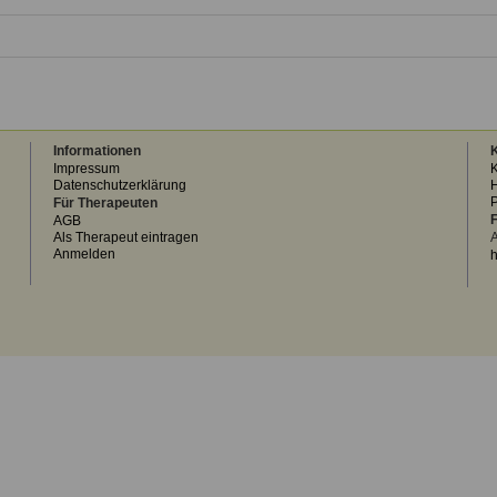
Informationen
K
Impressum
K
Datenschutzerklärung
H
Für Therapeuten
F
AGB
Als Therapeut eintragen
A
Anmelden
h