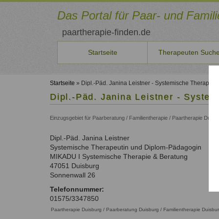
Direkt
zum
Das Portal für Paar- und Famil
Inhalt
paartherapie-finden.de
Startseite
Therapeuten Such
Sie
Therapeuten
Für
Veranstaltungen
Aus-/Fortbildung
Qualitätssicherung
Benutzername
Neuste Artikel
möchten
*
finden
neue
Startseite
» Dipl.-Päd. Janina Leistner - Systemische Therapeu
Seminare
Ausbildungsinstitute
Qualität
selbst
Aktuelles
Therapeuten
Dipl.-Päd. Janina Leistner - Syst
Therapeuten
und
unserer
Liste der Systemischen Institute
Beiträge
Persönlichkeitsentwicklung
Passwort
Suche
Konditionen
Kurse
Therapeuten
auf
Fortbildungen
*
und
Einzugsgebiet für Paarberatung / Familientherapie / Paartherapie Duis
Paar- und Familientherapeuten in Ihrer Nähe
Aktuelle Angebote
Qualitätsicherung und Kriterien.
paartherapeut-
Paarbeziehung
Aktuelle Fortbildungen
Schritte
finden.de
Therapeutenliste
Fortbildungen
Familienthemen
Dipl.-Päd.
Janina
Leistner
veröffentlichen
So können Sie sich eintragen
Information
vergessen?
nach
Für Therapeuten und Berater
Systemische Therapeutin und Diplom-Pädagogin
oder
über
Anmelden
Systemischer
Name
Als
MIKADU I Systemische Therapie & Beratung
Seminare
Qualifikation
Ansatz
Therapeut
47051
Duisburg
ausschreiben?
Therapeutenliste
Unsere Empfehlungen zur Qualifizierung
Registrieren
Sonnenwall 26
Dann
nach
Zum Registrierungsformular
Liste
nehmen
Ort
Telefonnummer:
der
Sie
01575/3347850
Therapeutenliste
Fachverbände
mit
Paartherapie Duisburg / Paarberatung Duisburg / Familientherapie Duisbu
nach
uns