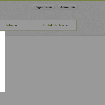
Registrieren
Anmelden
Infos
Kontakt & Hilfe
ns
Allgemeines Kontaktformular
apeut-finden.de
Hilfe & Supportanfragen
chutzerklärung
Wir sind gerne für Sie da.
men den Schutz Ihrer Daten ernst
Problem melden
Auch anonyme Meldung möglich
ine Geschäftsbedingungen
Formular zur Registrierung
ssum
Zum Registrierungsformular
ap