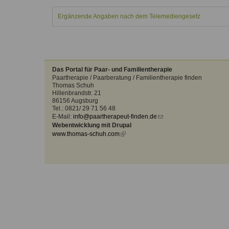
Kontakt
Angebot
auf.
Ergänzende Angaben nach dem Telemediengesetz
Therapeutenliste
nach
Zum Kontaktformular
Methode
Therapeutenliste
nach
Das Portal für Paar- und Familientherapie
Themen
Paartherapie / Paarberatung / Familientherapie finden
Thomas Schuh
Hillenbrandstr. 21
86156 Augsburg
Tel.: 0821/ 29 71 56 48
E-Mail:
info@paartherapeut-finden.de
(link
Webentwicklung mit Drupal
sends
www.thomas-schuh.com
(link
e-
is
mail)
external)