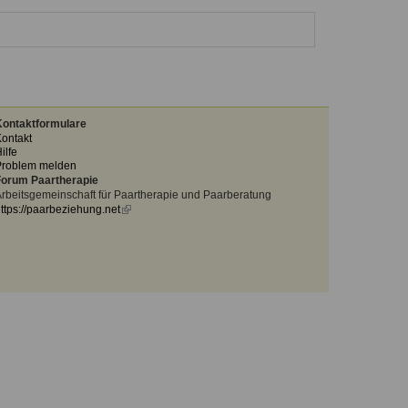
ontaktformulare
ontakt
ilfe
Problem melden
orum Paartherapie
rbeitsgemeinschaft für Paartherapie und Paarberatung
ttps://paarbeziehung.net
(link
is
external)