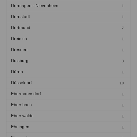
Dormagen - Nievenheim
1
Dornstadt
1
Dortmund
7
Dreieich
1
Dresden
1
Duisburg
3
Düren
1
Düsseldorf
10
Ebermannsdorf
1
Ebersbach
1
Eberswalde
1
Ehningen
1