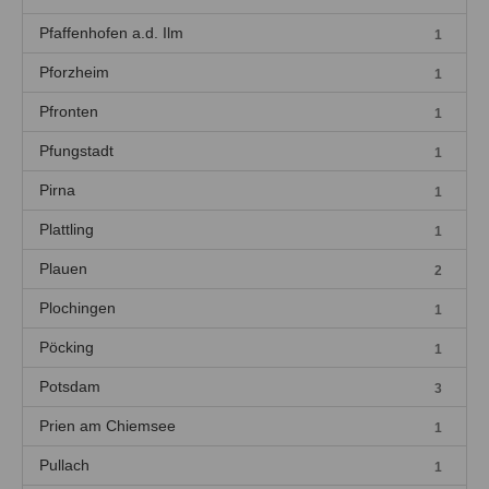
Pfaffenhofen a.d. Ilm
1
Pforzheim
1
Pfronten
1
Pfungstadt
1
Pirna
1
Plattling
1
Plauen
2
Plochingen
1
Pöcking
1
Potsdam
3
Prien am Chiemsee
1
Pullach
1