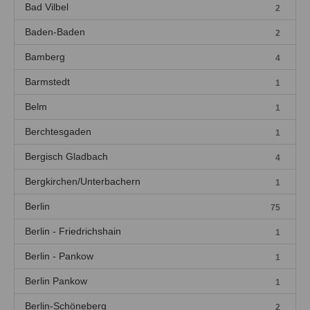
Bad Vilbel
2
Baden-Baden
2
Bamberg
4
Barmstedt
1
Belm
1
Berchtesgaden
1
Bergisch Gladbach
4
Bergkirchen/Unterbachern
1
Berlin
75
Berlin - Friedrichshain
1
Berlin - Pankow
1
Berlin Pankow
1
Berlin-Schöneberg
2