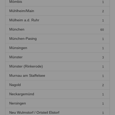
Mömbis
1
Mühlheim/Main
2
Mülheim a.d. Ruhr
1
München
60
München-Pasing
1
Münsingen
1
Münster
3
Münster (Rinkerode)
1
Murnau am Staffelsee
1
Nagold
2
Neckargemünd
1
Nersingen
1
Neu Wulmstorf / Ortsteil Elstorf
1