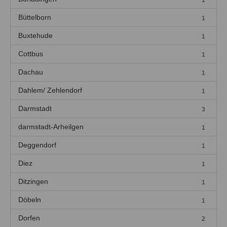
1
Büttelborn
1
Buxtehude
1
Cottbus
1
Dachau
1
Dahlem/ Zehlendorf
1
Darmstadt
3
darmstadt-Arheilgen
1
Deggendorf
1
Diez
1
Ditzingen
1
Döbeln
1
Dorfen
2