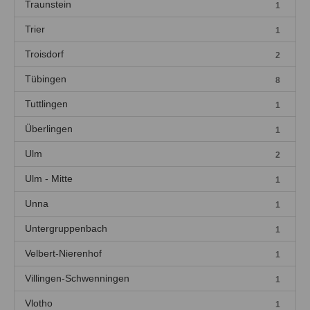
Traunstein
1
Trier
1
Troisdorf
2
Tübingen
8
Tuttlingen
1
Überlingen
1
Ulm
2
Ulm - Mitte
1
Unna
1
Untergruppenbach
1
Velbert-Nierenhof
1
Villingen-Schwenningen
1
Vlotho
1