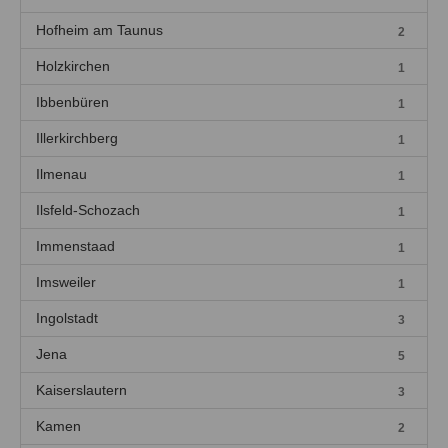
Hofheim am Taunus
2
Holzkirchen
1
Ibbenbüren
1
Illerkirchberg
1
Ilmenau
1
Ilsfeld-Schozach
1
Immenstaad
1
Imsweiler
1
Ingolstadt
3
Jena
5
Kaiserslautern
3
Kamen
2