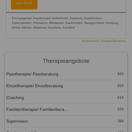
zum Profil
Einzugsgebiet: Paartherapie Herbitzheim, Saarlouis, Saarbrücken,
Kaiserslautern, Pirmasens, Blieskastel, Zweibrücken, Saarguemines, Homburg,
Einöd, Altheim, Walsheim, Gersheim, Frankfurt
Systemische Therapie/Beratung
Therapieangebote
Paartherapie/ Paarberatung
843
Einzeltherapie/ Einzelberatung
829
Coaching
615
Familientherapie/ Familienbera...
576
Supervision
388