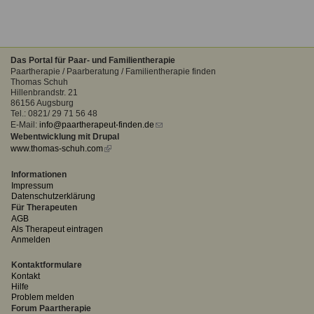
Das Portal für Paar- und Familientherapie
Paartherapie / Paarberatung / Familientherapie finden
Thomas Schuh
Hillenbrandstr. 21
86156 Augsburg
Tel.: 0821/ 29 71 56 48
E-Mail:
info@paartherapeut-finden.de
(link
Webentwicklung mit Drupal
sends
www.thomas-schuh.com
(link
e-
is
mail)
external)
Informationen
Impressum
Datenschutzerklärung
Für Therapeuten
AGB
Als Therapeut eintragen
Anmelden
Kontaktformulare
Kontakt
Hilfe
Problem melden
Forum Paartherapie