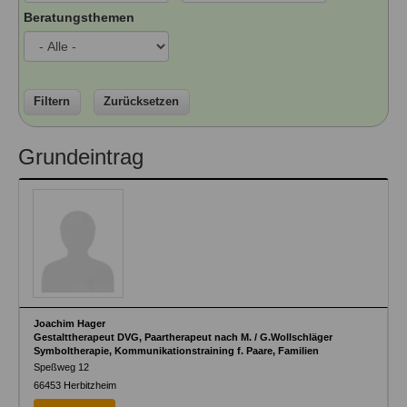
Ausbildungsinstitute
Beratungsthemen
Sitemap
Formular zur Registrierung
Familienthemen
Qualitätssicherung
Fortbildungen
Links
Qualität unserer Therapeuten
Information über Qualifikation
Systemischer Ansatz
Liste der Fachverbände
Filtern
Zurücksetzen
Veranstaltungen
Benutzername
*
Grundeintrag
Seminare und Kurse
Fortbildungen
Passwort
*
vergessen?
Anmelden
Joachim Hager
Gestalttherapeut DVG, Paartherapeut nach M. / G.Wollschläger
Symboltherapie, Kommunikationstraining f. Paare, Familien
Speßweg 12
66453
Herbitzheim