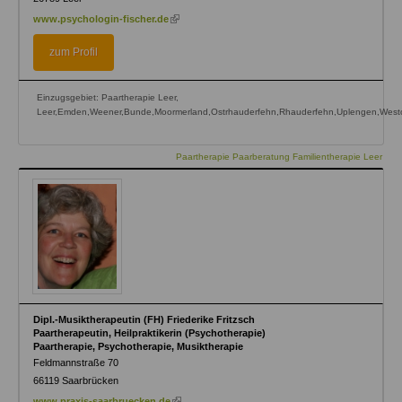
(link
www.psychologin-fischer.de
is
external)
zum Profil
Einzugsgebiet: Paartherapie Leer,
Leer,Emden,Weener,Bunde,Moormerland,Ostrhauderfehn,Rhauderfehn,Uplengen,Westo
Paartherapie Paarberatung Familientherapie Leer
Dipl.-Musiktherapeutin (FH) Friederike Fritzsch
Paartherapeutin, Heilpraktikerin (Psychotherapie)
Paartherapie, Psychotherapie, Musiktherapie
Feldmannstraße 70
66119
Saarbrücken
(link
www.praxis-saarbruecken.de