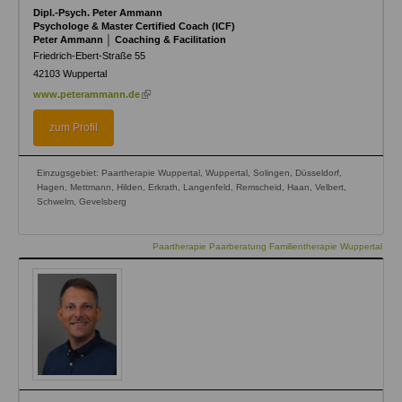
Dipl.-Psych. Peter Ammann
Psychologe & Master Certified Coach (ICF)
Peter Ammann │ Coaching & Facilitation
Friedrich-Ebert-Straße 55
42103
Wuppertal
(link
www.peterammann.de
is
external)
zum Profil
Einzugsgebiet: Paartherapie Wuppertal, Wuppertal, Solingen, Düsseldorf,
Hagen, Mettmann, Hilden, Erkrath, Langenfeld, Remscheid, Haan, Velbert,
Schwelm, Gevelsberg
Paartherapie Paarberatung Familientherapie Wuppertal