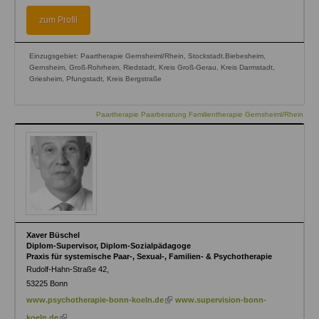
is
is
external)
external)
zum Profil
Einzugsgebiet: Paartherapie Gernsheiml/Rhein, Stockstadt,Biebesheim,
Gernsheim, Groß-Rohrheim, Riedstadt, Kreis Groß-Gerau, Kreis Darmstadt,
Griesheim, Pfungstadt, Kreis Bergstraße
Paartherapie Paarberatung Familientherapie Gernsheiml/Rhein
Xaver Büschel
Diplom-Supervisor, Diplom-Sozialpädagoge
Praxis für systemische Paar-, Sexual-, Familien- & Psychotherapie
Rudolf-Hahn-Straße 42,
53225
Bonn
(link
www.psychotherapie-bonn-koeln.de
www.supervision-bonn-
is
(link
koeln.de