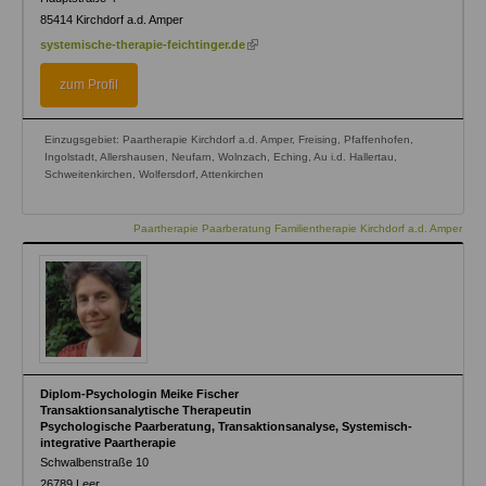
85414
Kirchdorf a.d. Amper
(link
systemische-therapie-feichtinger.de
is
external)
zum Profil
Einzugsgebiet: Paartherapie Kirchdorf a.d. Amper, Freising, Pfaffenhofen,
Ingolstadt, Allershausen, Neufarn, Wolnzach, Eching, Au i.d. Hallertau,
Schweitenkirchen, Wolfersdorf, Attenkirchen
Paartherapie Paarberatung Familientherapie Kirchdorf a.d. Amper
Diplom-Psychologin Meike Fischer
Transaktionsanalytische Therapeutin
Psychologische Paarberatung, Transaktionsanalyse, Systemisch-
integrative Paartherapie
Schwalbenstraße 10
26789
Leer