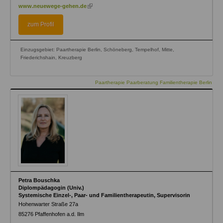
(link
www.neuewege-gehen.de
is
external)
zum Profil
Einzugsgebiet: Paartherapie Berlin, Schöneberg, Tempelhof, Mitte,
Friederichshain, Kreuzberg
Paartherapie Paarberatung Familientherapie Berlin
Petra Bouschka
Diplompädagogin (Univ.)
Systemische Einzel-, Paar- und Familientherapeutin, Supervisorin
Hohenwarter Straße 27a
85276
Pfaffenhofen a.d. Ilm
(link