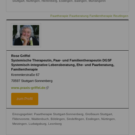
Stuttgart, Nürtingen, Herrenberg, Esslingen, Balingen, Münsingenn
Paartherapie Paarberatung Familientherapie Reutlingen
Rose Griffel
Systemische Therapeutin, Paar- und Familientherapeutin DGSF
Systemisch-integrative Lebensberatung, Ehe- und Paarberatung,
Familientherapie
Kremmlerstraße 67
70597
Stuttgart-Sonnenberg
(link
www.praxis-griffel.de
is
external)
zum Profil
Einzugsgebiet: Paartherapie Stuttgart-Sonnenberg, Großraum Stuttgart,
Fildervororte, Waldenbuch, Böblingen, Sindelfingen, Esslingen, Nürtingen,
Metzingen, Ludwigsburg, Leonberg