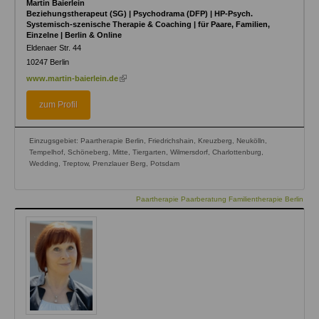
Martin Baierlein
Beziehungstherapeut (SG) | Psychodrama (DFP) | HP-Psych.
Systemisch-szenische Therapie & Coaching | für Paare, Familien,
Einzelne | Berlin & Online
Eldenaer Str. 44
10247
Berlin
(link
www.martin-baierlein.de
is
external)
zum Profil
Einzugsgebiet: Paartherapie Berlin, Friedrichshain, Kreuzberg, Neukölln,
Tempelhof, Schöneberg, Mitte, Tiergarten, Wilmersdorf, Charlottenburg,
Wedding, Treptow, Prenzlauer Berg, Potsdam
Paartherapie Paarberatung Familientherapie Berlin