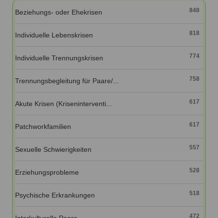
Ausbildungsinstitute
848
Sitemap
Beziehungs- oder Ehekrisen
Formular zur Registrierung
Familienthemen
Qualitätssicherung
Fortbildungen
Links
Qualität unserer Therapeuten
818
Individuelle Lebenskrisen
Information über Qualifikation
Systemischer Ansatz
Liste der Fachverbände
774
Individuelle Trennungskrisen
Veranstaltungen
Benutzername
*
758
Trennungsbegleitung für Paare/...
Seminare und Kurse
Fortbildungen
Passwort
*
617
Akute Krisen (Kriseninterventi...
617
vergessen?
Patchworkfamilien
Anmelden
557
Sexuelle Schwierigkeiten
528
Erziehungsprobleme
518
Psychische Erkrankungen
472