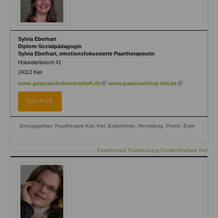
Sylvia Eberhart
Diplom-Sozialpädagogin
Sylvia Eberhart, emotionsfokussierte Paartherapeutin
Holunderbusch 41
24113
Kiel
(link
(link
www.gespraechsbereitschaft.de
www.paarcoaching-kiel.de
is
is
external)
external)
zum Profil
Einzugsgebiet: Paartherapie Kiel, Kiel, Eckernförde, Rendsburg, Preetz, Eutin
Paartherapie Paarberatung Familientherapie Kiel