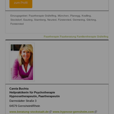
external)
zum Profil
Einzugsgebiet: Paartherapie Gräfelfing, München, Planegg, Krailling,
Stockdorf, Gauting, Starnberg, Neuried, Fürstenried, Germering, Gilching,
Forstenried
Paartherapie Paarberatung Familientherapie Gräfelfing
Carola Buchta
Heilpraktikerin für Psychotherapie
Hypnosetherapeutin, Paartherapeutin
Darmstädter Straße 3
64579
Gernsheiml/Rhein
(link
(link
www.beratung-stockstadt.de
www.hypnose-gernsheim.com