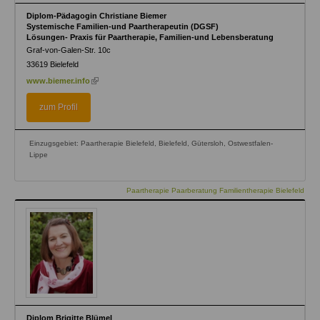
Diplom-Pädagogin Christiane Biemer
Systemische Familien-und Paartherapeutin (DGSF)
Lösungen- Praxis für Paartherapie, Familien-und Lebensberatung
Graf-von-Galen-Str. 10c
33619
Bielefeld
(link
www.biemer.info
is
external)
zum Profil
Einzugsgebiet: Paartherapie Bielefeld, Bielefeld, Gütersloh, Ostwestfalen-
Lippe
Paartherapie Paarberatung Familientherapie Bielefeld
Diplom Brigitte Blümel