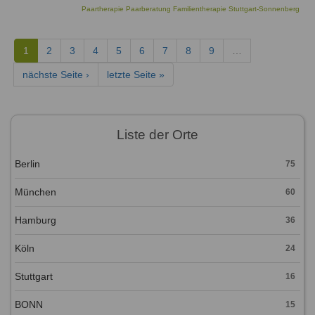
Paartherapie Paarberatung Familientherapie Stuttgart-Sonnenberg
1
2
3
4
5
6
7
8
9
…
nächste Seite ›
letzte Seite »
Liste der Orte
Berlin
75
München
60
Hamburg
36
Köln
24
Stuttgart
16
BONN
15