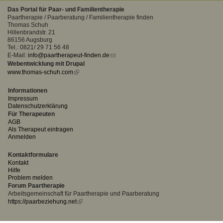
Das Portal für Paar- und Familientherapie
Paartherapie / Paarberatung / Familientherapie finden
Thomas Schuh
Hillenbrandstr. 21
86156 Augsburg
Tel.: 0821/ 29 71 56 48
E-Mail:
info@paartherapeut-finden.de
(link
Webentwicklung mit Drupal
sends
www.thomas-schuh.com
(link
e-
is
mail)
external)
Informationen
Impressum
Datenschutzerklärung
Für Therapeuten
AGB
Als Therapeut eintragen
Anmelden
Kontaktformulare
Kontakt
Hilfe
Problem melden
Forum Paartherapie
Arbeitsgemeinschaft für Paartherapie und Paarberatung
https://paarbeziehung.net
(link
is
external)