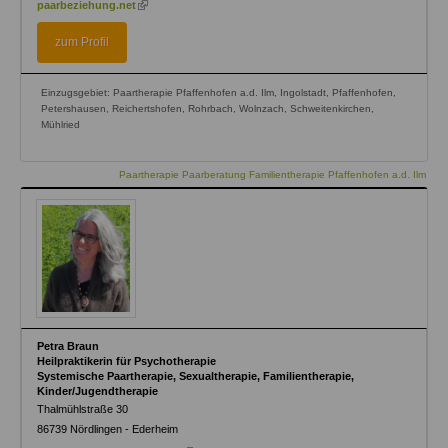
paarbeziehung.net
is
external)
zum Profil
Einzugsgebiet: Paartherapie Pfaffenhofen a.d. Ilm, Ingolstadt, Pfaffenhofen,
Petershausen, Reichertshofen, Rohrbach, Wolnzach, Schweitenkirchen,
Mühlried
Paartherapie Paarberatung Familientherapie Pfaffenhofen a.d. Ilm
Petra Braun
Heilpraktikerin für Psychotherapie
Systemische Paartherapie, Sexualtherapie, Familientherapie,
Kinder/Jugendtherapie
Thalmühlstraße 30
86739
Nördlingen - Ederheim
(link