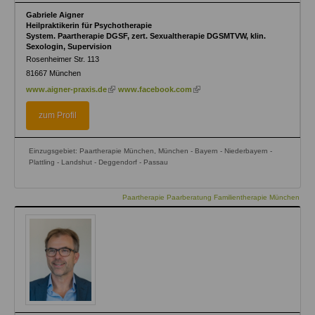
Gabriele Aigner
Heilpraktikerin für Psychotherapie
System. Paartherapie DGSF, zert. Sexualtherapie DGSMTVW, klin.
Sexologin, Supervision
Rosenheimer Str. 113
81667
München
(link
(link
www.aigner-praxis.de
www.facebook.com
is
is
external)
external)
zum Profil
Einzugsgebiet: Paartherapie München, München - Bayern - Niederbayern -
Plattling - Landshut - Deggendorf - Passau
Paartherapie Paarberatung Familientherapie München