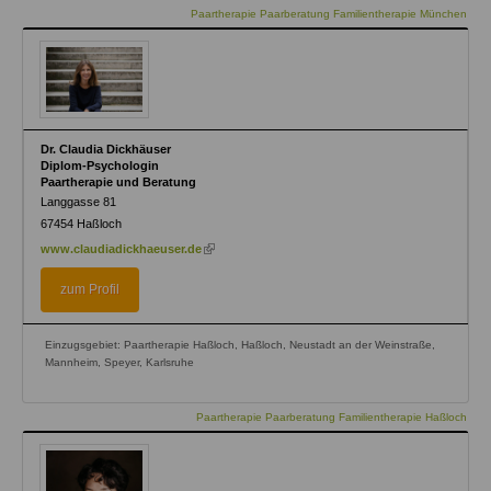
Paartherapie Paarberatung Familientherapie München
Dr. Claudia Dickhäuser
Diplom-Psychologin
Paartherapie und Beratung
Langgasse 81
67454
Haßloch
(link
www.claudiadickhaeuser.de
is
external)
zum Profil
Einzugsgebiet: Paartherapie Haßloch, Haßloch, Neustadt an der Weinstraße,
Mannheim, Speyer, Karlsruhe
Paartherapie Paarberatung Familientherapie Haßloch