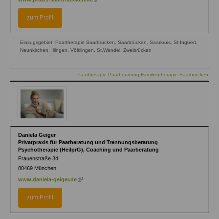
is
external)
zum Profil
Einzugsgebiet: Paartherapie Saarbrücken, Saarbrücken, Saarlouis, St.Ingbert,
Neunkirchen, Illingen, Völklingen, St.Wendel, Zweibrücken
Paartherapie Paarberatung Familientherapie Saarbrücken
Daniela Geiger
Privatpraxis für Paarberatung und Trennungsberatung
Psychotherapie (HeilprG), Coaching und Paarberatung
Frauenstraße 34
80469
München
(link
www.daniela-geiger.de
is
external)
zum Profil