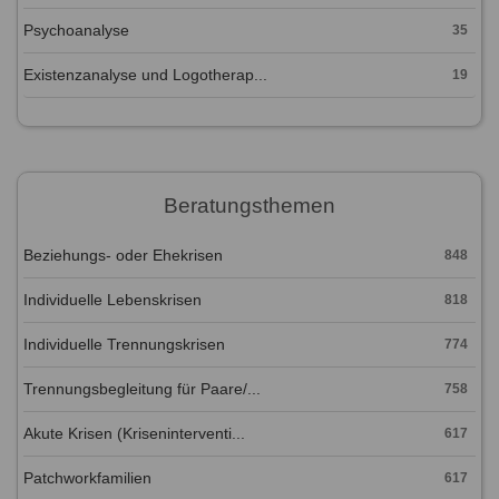
Psychoanalyse
35
Existenzanalyse und Logotherap...
19
Beratungsthemen
Beziehungs- oder Ehekrisen
848
Individuelle Lebenskrisen
818
Individuelle Trennungskrisen
774
Trennungsbegleitung für Paare/...
758
Akute Krisen (Kriseninterventi...
617
Patchworkfamilien
617