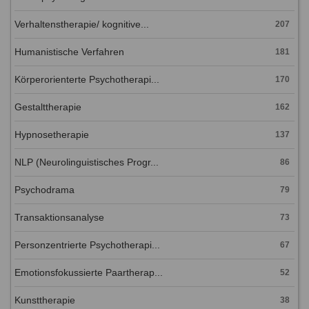
Verhaltenstherapie/ kognitive...
207
Humanistische Verfahren
181
Körperorienterte Psychotherapi...
170
Gestalttherapie
162
Hypnosetherapie
137
NLP (Neurolinguistisches Progr...
86
Psychodrama
79
Transaktionsanalyse
73
Personzentrierte Psychotherapi...
67
Emotionsfokussierte Paartherap...
52
Kunsttherapie
38