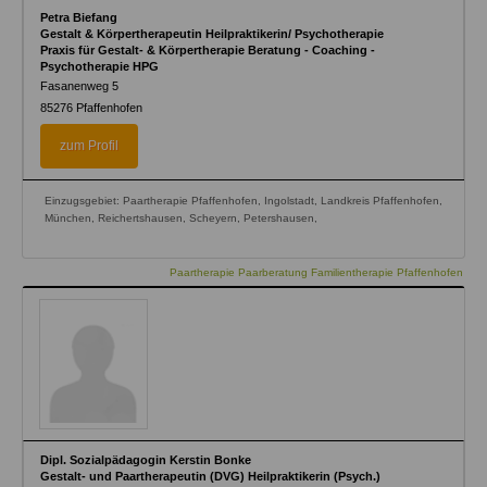
Petra Biefang
Gestalt & Körpertherapeutin Heilpraktikerin/ Psychotherapie
Praxis für Gestalt- & Körpertherapie Beratung - Coaching -
Psychotherapie HPG
Fasanenweg 5
85276
Pfaffenhofen
zum Profil
Einzugsgebiet: Paartherapie Pfaffenhofen, Ingolstadt, Landkreis Pfaffenhofen,
München, Reichertshausen, Scheyern, Petershausen,
Paartherapie Paarberatung Familientherapie Pfaffenhofen
Dipl. Sozialpädagogin Kerstin Bonke
Gestalt- und Paartherapeutin (DVG) Heilpraktikerin (Psych.)