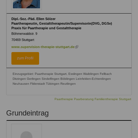
Dipl.-Soz.-Päd. Ellen Sölzer
Paartherapeutin, Gestalttherapeutin/Supervisorin(DVG, DGSv)
Praxis für Paartherapie und Gestalttherapie
Böhmerwaldstr. 9
70469
Stuttgart
(link
www.supervision-therapie-stuttgart.de
is
external)
zum Profil
Einzugsgebiet: Paartherapie Stuttgart, Esslingen Waiblingen Fellbach
Ditzingen Gerlingen Sindelfingen Böblingen Leinfelden-Echterdingen
Neuhausen Filderstadt Tübingen Reutlingen
Paartherapie Paarberatung Familientherapie Stuttgart
Grundeintrag