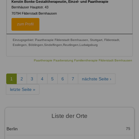
Kerstin Bonke Gestalttherapeutin, Einzel- und Paartherapie
Bernhäuser Hauptstr. 43
70794
Filderstadt Bernhausen
zum Profil
Einzugsgebiet: Paartherapie Filderstadt Bernhausen, Stuttgart, Filderstadt,
Esslingen, Böblingen,Sindelfingen,Reutlingen,Ludwigsburg
Paartherapie Paarberatung Familientherapie Filderstadt Bernhausen
1
2
3
4
5
6
7
nächste Seite ›
letzte Seite »
Liste der Orte
Berlin
75