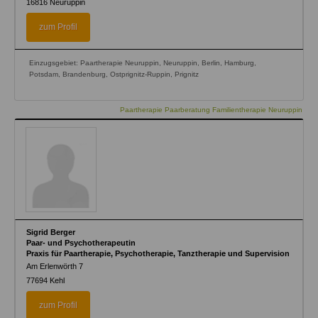
16816
Neuruppin
zum Profil
Einzugsgebiet: Paartherapie Neuruppin, Neuruppin, Berlin, Hamburg,
Potsdam, Brandenburg, Ostprignitz-Ruppin, Prignitz
Paartherapie Paarberatung Familientherapie Neuruppin
Sigrid Berger
Paar- und Psychotherapeutin
Praxis für Paartherapie, Psychotherapie, Tanztherapie und Supervision
Am Erlenwörth 7
77694
Kehl
zum Profil