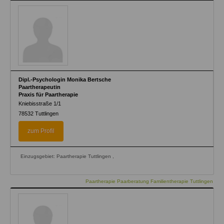
Dipl.-Psychologin Monika Bertsche
Paartherapeutin
Praxis für Paartherapie
Kniebisstraße 1/1
78532
Tuttlingen
zum Profil
Einzugsgebiet: Paartherapie Tuttlingen ,
Paartherapie Paarberatung Familientherapie Tuttlingen