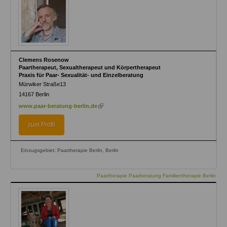
Clemens Rosenow
Paartherapeut, Sexualtherapeut und Körpertherapeut
Praxis für Paar- Sexualität- und Einzelberatung
Mürwiker Straße13
14167
Berlin
(link
www.paar-beratung-berlin.de
is
external)
zum Profil
Einzugsgebiet: Paartherapie Berlin, Berlin
Paartherapie Paarberatung Familientherapie Berlin