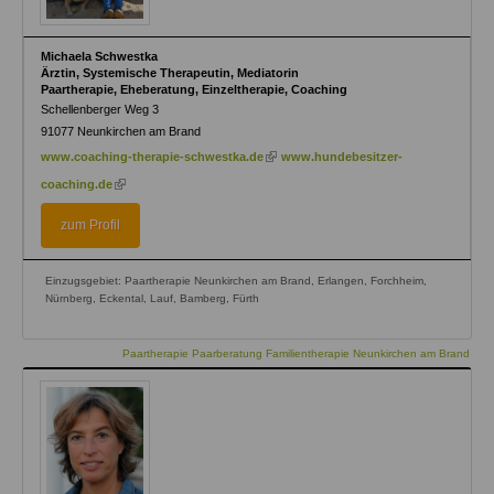
Michaela Schwestka
Ärztin, Systemische Therapeutin, Mediatorin
Paartherapie, Eheberatung, Einzeltherapie, Coaching
Schellenberger Weg 3
91077
Neunkirchen am Brand
(link
www.coaching-therapie-schwestka.de
www.hundebesitzer-
is
(link
coaching.de
external)
is
external)
zum Profil
Einzugsgebiet: Paartherapie Neunkirchen am Brand, Erlangen, Forchheim,
Nürnberg, Eckental, Lauf, Bamberg, Fürth
Paartherapie Paarberatung Familientherapie Neunkirchen am Brand