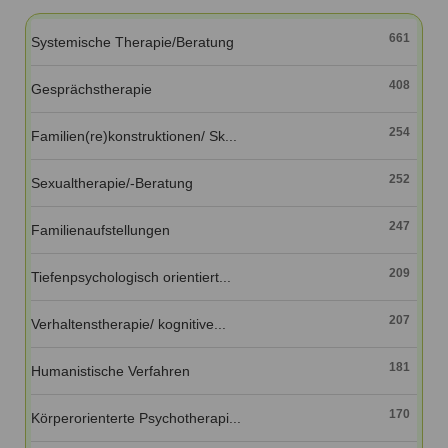
Ausbildungsinstitute
Sitemap
Formular zur Registrierung
Familienthemen
Qualitätssicherung
661
Systemische Therapie/Beratung
Fortbildungen
Links
Qualität unserer Therapeuten
Information über Qualifikation
Systemischer Ansatz
408
Gesprächstherapie
Liste der Fachverbände
254
Familien(re)konstruktionen/ Sk...
Veranstaltungen
Benutzername
*
Seminare und Kurse
252
Sexualtherapie/-Beratung
Fortbildungen
Passwort
*
247
Familienaufstellungen
vergessen?
209
Tiefenpsychologisch orientiert...
Anmelden
207
Verhaltenstherapie/ kognitive...
181
Humanistische Verfahren
170
Körperorienterte Psychotherapi...