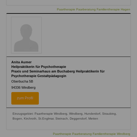
Paartherapie Paarberatung Familientherapie Hagen
Anita Aumer
Heilpraktikerin für Psychotherapie
Praxis und Seminarhaus am Buchaberg Heilpraktikerin für
Psychotherapie Gestaltpädagogin
Oberbucha 5B
94336
Windberg
zum Profil
Einzugsgebiet: Paartherapie Windberg, Windberg, Hunderdorf, Straubing,
Bogen, Kirchroth, St.Englmar, Steinach, Deggendorf, Metten
Paartherapie Paarberatung Familientherapie Windberg