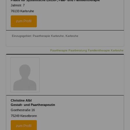
Jahnstr. 7
76133
Karlsruhe
zum Profil
Einzugsgebiet: Paartherapie Karlsruhe, Karlsruhe
Paartherapie Paarberatung Familientherapie Karlsruhe
Christine Albl
Gestalt- und Paartherapeutin
Goethestraße 16
75249
Kieselbronn
zum Profil