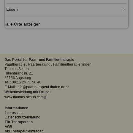
Essen
5
alle Orte anzeigen
Das Portal für Paar- und Familientherapie
Paartherapie / Paarberatung / Familientherapie finden
Thomas Schuh
Hillenbrandstr. 21
86156 Augsburg
Tel.: 0821/ 29 71 56 48
E-Mail:
info@paartherapeut-finden.de
(link
Webentwicklung mit Drupal
sends
www.thomas-schuh.com
(link
e-
is
mail)
external)
Informationen
Impressum
Datenschutzerklärung
Für Therapeuten
AGB
Als Therapeut eintragen