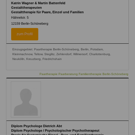
Katrin Wagner & Martin Battenfeld
Gestalttherapeuten
Gestalttherapie für Paare, Einzel und Familien
Hähnelstr. 5
12159
Berlin-Schöneberg
zum Profil
Einzugsgebiet: Paartherapie Berlin-Schöneberg, Berlin, Potsdam,
Kleinmachnow, Teltow, Steglitz, Zehlendorf, Wilmersorf, Charlottenburg,
Neukölln, Kreuzberg, Friedrichshain
Paartherapie Paarberatung Familientherapie Berlin-Schöneberg
Diplom Psychologe Dietrich Abt
Diplom Psychologe / Psychologischer Psychotherapeut
Praxis für Systemische Einzel-, Paar- und Familientherapie