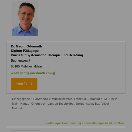
Dr. Georg Odermath
Diplom Pädagoge
Praxis für Systemische Therapie und Beratung
Buchenweg 7
63165
Mühlheim/Main
(link
www.georg-odermath.com
is
external)
zum Profil
Einzugsgebiet: Paartherapie Mühlheim/Main, Frankfurt, Frankfurt a. M., Rhein-
Main, Hanau, Offenbach, Langen Bruchköbel, Seligenstadt, Bad Vilbel,
Maintal
Paartherapie Paarberatung Familientherapie Mühlheim/Main