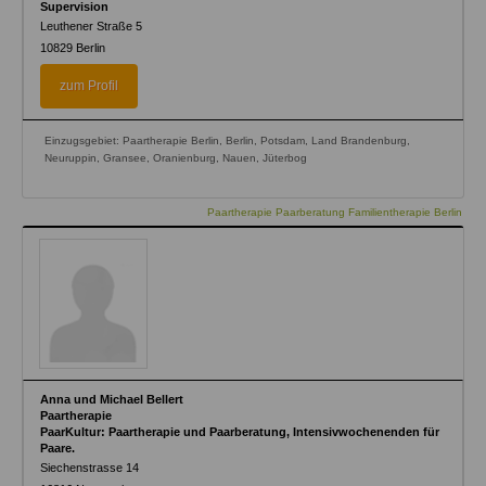
Supervision
Leuthener Straße 5
10829
Berlin
zum Profil
Einzugsgebiet: Paartherapie Berlin, Berlin, Potsdam, Land Brandenburg,
Neuruppin, Gransee, Oranienburg, Nauen, Jüterbog
Paartherapie Paarberatung Familientherapie Berlin
Anna und Michael Bellert
Paartherapie
PaarKultur: Paartherapie und Paarberatung, Intensivwochenenden für
Paare.
Siechenstrasse 14