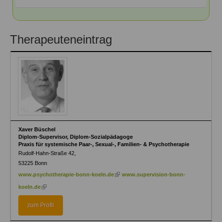
Therapeuteneintrag
Xaver Büschel
Diplom-Supervisor, Diplom-Sozialpädagoge
Praxis für systemische Paar-, Sexual-, Familien- & Psychotherapie
Rudolf-Hahn-Straße 42,
53225
Bonn
(link
www.psychotherapie-bonn-koeln.de
www.supervision-bonn-
is
(link
koeln.de
external)
is
external)
zum Profil