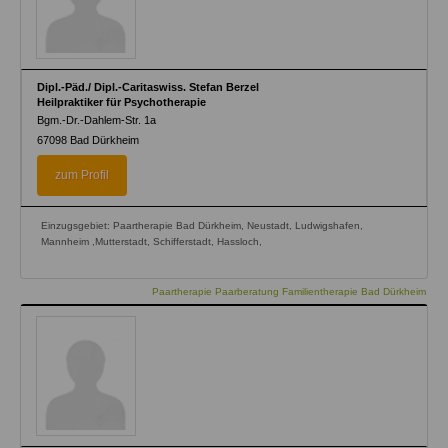
Dipl.-Päd./ Dipl.-Caritaswiss. Stefan Berzel
Heilpraktiker für Psychotherapie
Bgm.-Dr.-Dahlem-Str. 1a
67098
Bad Dürkheim
zum Profil
Einzugsgebiet: Paartherapie Bad Dürkheim, Neustadt, Ludwigshafen,
Mannheim ,Mutterstadt, Schifferstadt, Hassloch,
Paartherapie Paarberatung Familientherapie Bad Dürkheim