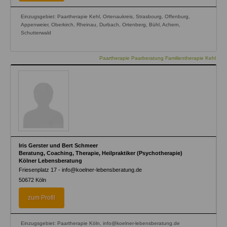
Einzugsgebiet: Paartherapie Kehl, Ortenaukreis, Strasbourg, Offenburg,
Appenweier, Oberkirch, Rheinau, Durbach, Ortenberg, Bühl, Achern,
Schutterwald
Paartherapie Paarberatung Familientherapie Kehl
Iris Gerster und Bert Schmeer
Beratung, Coaching, Therapie, Heilpraktiker (Psychotherapie)
Kölner Lebensberatung
Friesenplatz 17 - info@koelner-lebensberatung.de
50672
Köln
zum Profil
Einzugsgebiet: Paartherapie Köln, info@koelner-lebensberatung.de