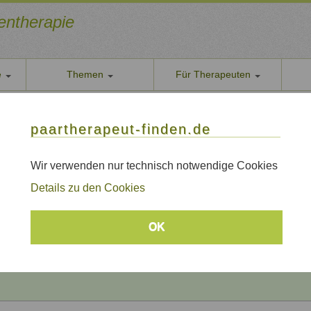
ientherapie
e
Themen
Für Therapeuten
Über u
paarther
thoden
Themen
Qualität
paartherapeut-finden.de
Datens
apie / Paartherapie Leipzig
Wir nehe
Wir verwenden nur technisch notwendige Cookies
 / Paartherapie Leipzig
AGB
Details zu den Cookies
Allgeme
Impre
Beratungsthemen
OK
Sitem
Links