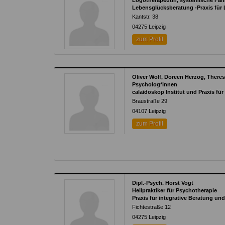
Logotherapeutin, systemische Fam
Lebensglücksberatung -Praxis für
Kantstr. 38
04275
Leipzig
zum Profil
Oliver Wolf, Doreen Herzog, There
Psycholog*innen
calaidoskop Institut und Praxis fü
Braustraße 29
04107
Leipzig
zum Profil
Dipl.-Psych. Horst Vogt
Heilpraktiker für Psychotherapie
Praxis für integrative Beratung un
Fichtestraße 12
04275
Leipzig