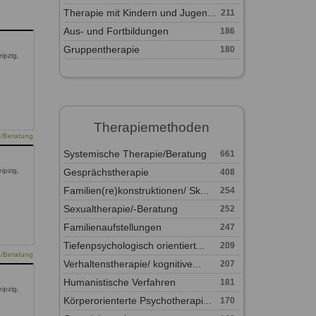
Therapie mit Kindern und Jugen...
211
Aus- und Fortbildungen
186
Gruppentherapie
180
ipzig,
Therapiemethoden
e/Beratung
Systemische Therapie/Beratung
661
Gesprächstherapie
ipzig,
408
Familien(re)konstruktionen/ Sk...
254
Sexualtherapie/-Beratung
252
Familienaufstellungen
247
Tiefenpsychologisch orientiert...
209
e/Beratung
Verhaltenstherapie/ kognitive...
207
Humanistische Verfahren
181
ipzig,
Körperorienterte Psychotherapi...
170