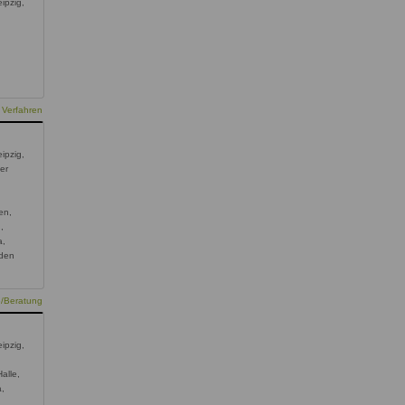
ipzig,
 Verfahren
ipzig,
ger
en,
,
a,
sden
e/Beratung
ipzig,
alle,
a,