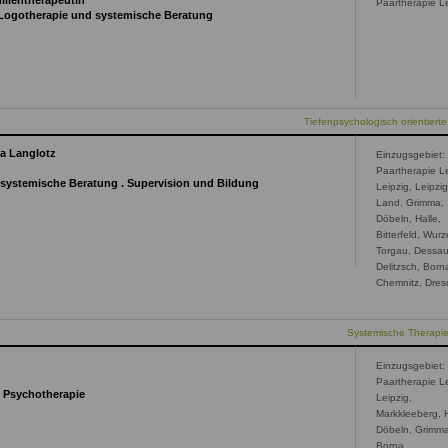
ilientherapeutin
Paartherapie Le
 Logotherapie und systemische Beratung
Tiefenpsychologisch orientierte
sa Langlotz
Einzugsgebiet:
Paartherapie Le
r systemische Beratung . Supervision und Bildung
Leipzig, Leipzi
Land, Grimma,
Döbeln, Halle,
Bitterfeld, Wurz
Torgau, Dessau
Delitzsch, Born
Chemnitz, Dre
Systemische Therapi
Einzugsgebiet:
Paartherapie Le
d Psychotherapie
Leipzig,
Markkleeberg, H
Döbeln, Grimm
Borna