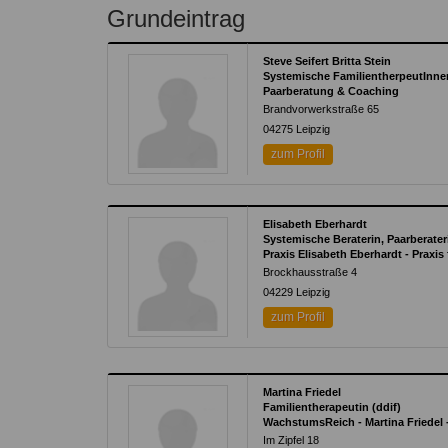
Kontakt
Angebot
Grundeintrag
auf.
Therapeutenliste
nach
Zum Kontaktformular
Steve Seifert Britta Stein
Methode
Systemische FamilientherpeutInne
Paarberatung & Coaching
Therapeutenliste
Brandvorwerkstraße 65
nach
04275
Leipzig
Themen
zum Profil
Elisabeth Eberhardt
Systemische Beraterin, Paarberater
Praxis Elisabeth Eberhardt - Praxi
Brockhausstraße 4
04229
Leipzig
zum Profil
Martina Friedel
Familientherapeutin (ddif)
WachstumsReich - Martina Friedel 
Im Zipfel 18