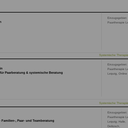
Einzugsgebiet:
n
Paartherapie Le
Systemische Therapi
Einzugsgebiet:
in
Paartherapie Le
s für Paarberatung & systemische Beratung
Leipzig, Online
Systemische Therapi
Einzugsgebiet:
Paartherapie Le
- Familien-, Paar- und Teamberatung
Leipzig; Halle,
Delitzsch,