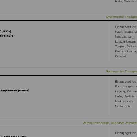
Halle, Delitzsch
Systemische Therapi
Einzugsgebiet:
r (DVG)
Paartherapie Le
therapie
Nordsachsen,
Leipzig Umland
Torgau, Delitzs
Borna, Grimma
Bitterfeld
Systemische Therapi
Einzugsgebiet:
Paartherapie Le
iehungsmanagement
Leipzig, Grimm
Halle, Delitzsch
Markranstädt,
Schkeuditz
Verhaltenstherapie/ kognitive Verhalte
Einzugsgebiet: