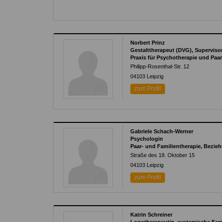
Norbert Prinz
Gestalttherapeut (DVG), Superviso
Praxis für Psychotherapie und Paar
Philipp-Rosenthal-Str. 12
04103
Leipzig
zum Profil
Gabriele Schach-Werner
Psychologin
Paar- und Familientherapie, Bez
Straße des 18. Oktober 15
04103
Leipzig
zum Profil
Katrin Schreiner