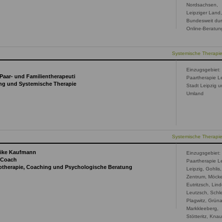
Nordsachsen,
Leipziger Land
Bundesweit du
Online-Beratun
Systemische Therapi
Einzugsgebiet:
Paar- und Familientherapeuti
Paartherapie Le
ung und Systemische Therapie
Stadt Leipzig 
Umland
Systemische Therapi
eike Kaufmann
Einzugsgebiet:
, Coach
Paartherapie Le
hotherapie, Coaching und Psychologische Beratung
Leipzig, Gohlis,
Zentrum, Möcke
Eutritzsch, Lin
Leutzsch, Schl
Plagwitz, Grün
Markkleeberg,
Stötteritz, Knau