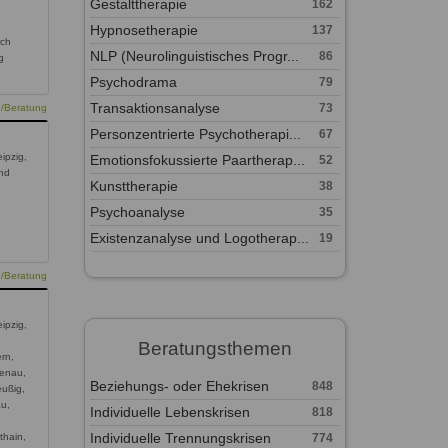
Gestalttherapie
162
,
Hypnosetherapie
137
rch
NLP (Neurolinguistisches Progr...
86
g
Psychodrama
79
Transaktionsanalyse
73
e/Beratung
Personzentrierte Psychotherapi...
67
ipzig,
Emotionsfokussierte Paartherap...
52
und
Kunsttherapie
38
Psychoanalyse
35
Existenzanalyse und Logotherap...
19
e/Beratung
ipzig,
Beratungsthemen
rn,
denau,
Beziehungs- oder Ehekrisen
848
eußig,
au,
Individuelle Lebenskrisen
818
Individuelle Trennungskrisen
774
thain,