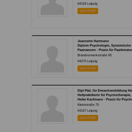
04159
Leipzig
zum Profil
Jeannette Hartmann
Diplom-Psychologin, Systemische 
Paarraeume - Praxis für Paarberat
Brandvorwerkstraße 65
04275
Leipzig
zum Profil
Dipl-Päd. für Erwachsenbildung H
Heilpraktikerin für Psychotherapie
Heike Kaufmann - Praxis für Psyc
Kleiststraße 75
04157
Leipzig
zum Profil