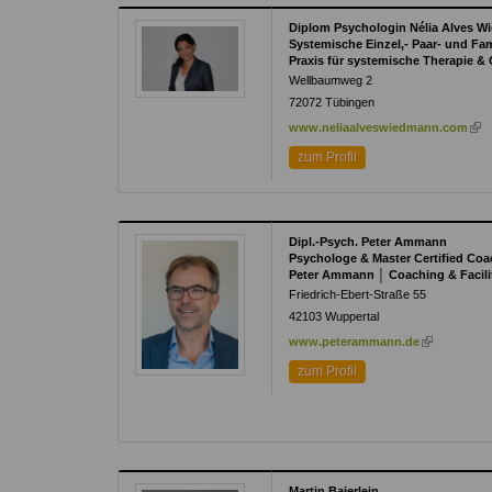
Diplom Psychologin Nélia Alves 
Systemische Einzel,- Paar- und Fa
Praxis für systemische Therapie &
Wellbaumweg 2
72072
Tübingen
(lin
www.neliaalveswiedmann.com
is
zum Profil
exte
Dipl.-Psych. Peter Ammann
Psychologe & Master Certified Coa
Peter Ammann │ Coaching & Facili
Friedrich-Ebert-Straße 55
42103
Wuppertal
(link
www.peterammann.de
is
zum Profil
external)
Martin Baierlein