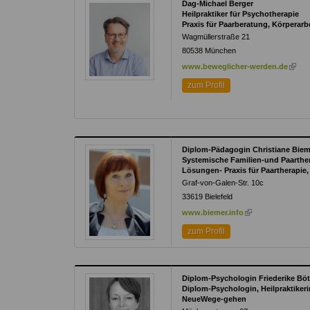
Dag-Michael Berger
Heilpraktiker für Psychotherapie
Praxis für Paarberatung, Körperarb
Wagmüllerstraße 21
80538
München
(link
www.beweglicher-werden.de
is
zum Profil
extern
Diplom-Pädagogin Christiane Biem
Systemische Familien-und Paarthe
Lösungen- Praxis für Paartherapie
Graf-von-Galen-Str. 10c
33619
Bielefeld
(link
www.biemer.info
is
zum Profil
external)
Diplom-Psychologin Friederike Böt
Diplom-Psychologin, Heilpraktikeri
NeueWege-gehen