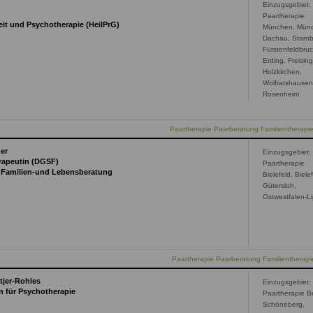
Einzugsgebiet:
Paartherapie
eit und Psychotherapie (HeilPrG)
München, Mün
Dachau, Starnb
Fürstenfeldbruc
Erding, Freising
Holzkirchen,
Wolfratshausen
al)
Rosenheim
Paartherapie Paarberatung Familientherap
er
Einzugsgebiet:
rapeutin (DGSF)
Paartherapie
, Familien-und Lebensberatung
Bielefeld, Biele
Gütersloh,
Ostwestfalen-L
Paartherapie Paarberatung Familientherapie
tjer-Rohles
Einzugsgebiet:
n für Psychotherapie
Paartherapie Be
Schöneberg,