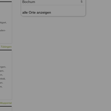
Bochum
5
alle Orte anzeigen
ttgart,
aden-
e Tübingen
ingen,
gen,
en,
feld,
an,
lm,
 Wuppertal