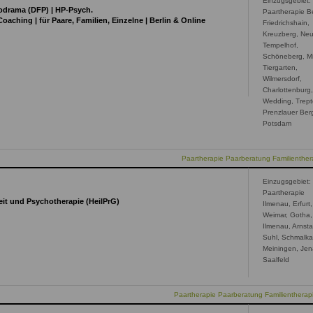
Einzugsgebiet:
odrama (DFP) | HP-Psych.
Paartherapie Be
aching | für Paare, Familien, Einzelne | Berlin & Online
Friedrichshain,
Kreuzberg, Neu
Tempelhof,
Schöneberg, Mi
Tiergarten,
Wilmersdorf,
Charlottenburg
Wedding, Trept
Prenzlauer Ber
Potsdam
Paartherapie Paarberatung Familienthera
Einzugsgebiet:
Paartherapie
eit und Psychotherapie (HeilPrG)
Ilmenau, Erfurt,
Weimar, Gotha,
Ilmenau, Arnsta
Suhl, Schmalka
Meiningen, Jen
Saalfeld
Paartherapie Paarberatung Familientherap