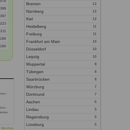
576
Bremen
12
388
Nürnberg
12
387
Kiel
12
223
Heidelberg
11
211
Freiburg
11
186
Frankfurt am Main
10
180
Düsseldorf
10
Leipzig
10
Wuppertal
8
Tübingen
8
Saarbrücken
8
Würzburg
7
hen -
Dortmund
7
Aachen
6
shut -
Lindau
5
Passau
Regensburg
5
Lüneburg
5
ie München