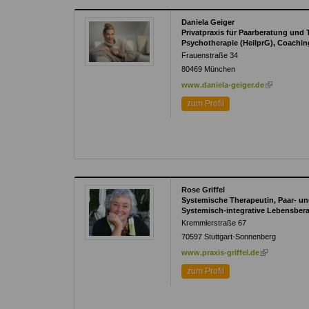
Daniela Geiger
Privatpraxis für Paarberatung un
Psychotherapie (HeilprG), Coachi
Frauenstraße 34
80469
München
(link
www.daniela-geiger.de
is
zum Profil
external)
Rose Griffel
Systemische Therapeutin, Paar- u
Systemisch-integrative Lebensbera
Kremmlerstraße 67
70597
Stuttgart-Sonnenberg
(link
www.praxis-griffel.de
is
zum Profil
external)