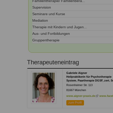
Familientherapie/ Familienbera...
Kontakt
Angebot
auf.
Supervision
Therapeutenliste
Seminare und Kurse
nach
Zum Kontaktformular
Methode
Mediation
Therapie mit Kindern und Jugen...
Therapeutenliste
nach
Aus- und Fortbildungen
Themen
Gruppentherapie
Therapeuteneintrag
Gabriele Aigner
Heilpraktikerin für Psychotherapie
System. Paartherapie DGSF, zert. 
Rosenheimer Str. 113
81667
München
(link
www.aigner-praxis.de
www.face
is
zum Profil
external)