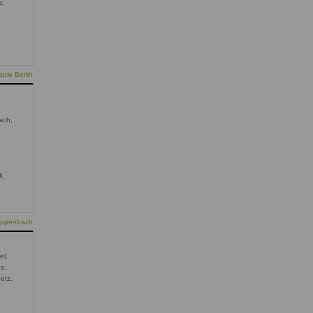
e,
,
pie Berlin
ach,
l,
ruppenbach
el,
de,
etz,