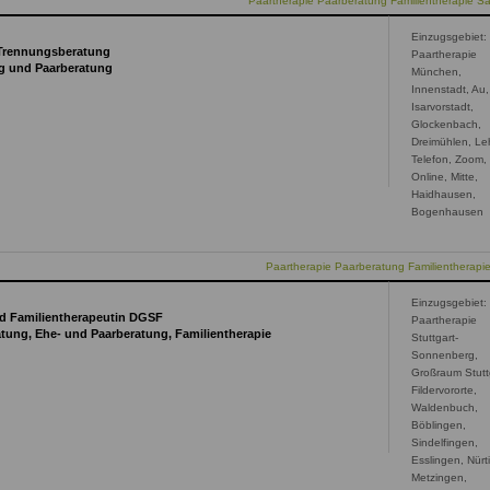
Paartherapie Paarberatung Familientherapie S
Einzugsgebiet:
d Trennungsberatung
Paartherapie
ng und Paarberatung
München,
Innenstadt, Au,
Isarvorstadt,
Glockenbach,
Dreimühlen, Le
Telefon, Zoom,
Online, Mitte,
Haidhausen,
Bogenhausen
Paartherapie Paarberatung Familientherap
Einzugsgebiet:
nd Familientherapeutin DGSF
Paartherapie
tung, Ehe- und Paarberatung, Familientherapie
Stuttgart-
Sonnenberg,
Großraum Stutt
Fildervororte,
Waldenbuch,
Böblingen,
Sindelfingen,
Esslingen, Nürt
Metzingen,