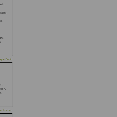
rlin,
kölln,
tte,
,
ow,
g,
pie Berlin
dt,
lden,
a,
ie Ilmenau