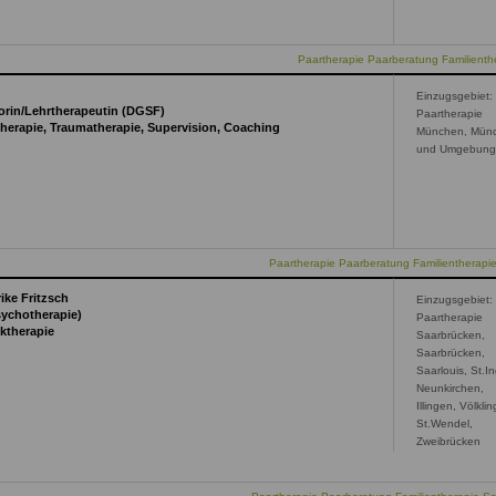
is
ternal)
external)
Paartherapie Paarberatung Familienthe
Einzugsgebiet:
orin/Lehrtherapeutin (DGSF)
Paartherapie
herapie, Traumatherapie, Supervision, Coaching
München, Mün
und Umgebun
Paartherapie Paarberatung Familientherap
ike Fritzsch
Einzugsgebiet:
Psychotherapie)
Paartherapie
iktherapie
Saarbrücken,
Saarbrücken,
Saarlouis, St.In
Neunkirchen,
Illingen, Völkli
St.Wendel,
al)
Zweibrücken