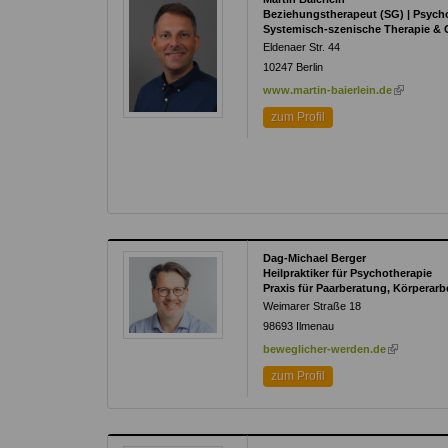
Beziehungstherapeut (SG) | Psych
Systemisch-szenische Therapie & Co
Eldenaer Str. 44
10247
Berlin
(link
www.martin-baierlein.de
is
zum Profil
external)
Dag-Michael Berger
Heilpraktiker für Psychotherapie
Praxis für Paarberatung, Körperarb
Weimarer Straße 18
98693
Ilmenau
(link
beweglicher-werden.de
is
zum Profil
external)