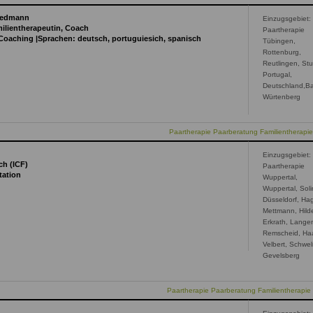
Wiedmann
Einzugsgebiet:
milientherapeutin, Coach
Paartherapie
 Coaching |Sprachen: deutsch, portuguiesich, spanisch
Tübingen,
Rottenburg,
Reutlingen, Stu
Portugal,
k
Deutschland,B
Würtenberg
rnal)
Paartherapie Paarberatung Familientherapi
Einzugsgebiet:
ch (ICF)
Paartherapie
tation
Wuppertal,
Wuppertal, Sol
Düsseldorf, Ha
Mettmann, Hild
Erkrath, Langen
Remscheid, Ha
Velbert, Schwe
Gevelsberg
Paartherapie Paarberatung Familientherapie