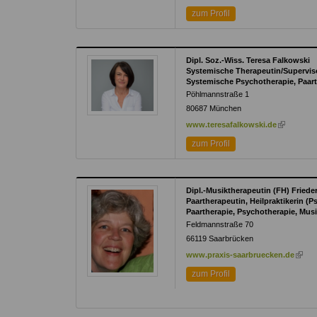
is
zum Profil
ex
Dipl. Soz.-Wiss. Teresa Falkowski
Systemische Therapeutin/Supervis
Systemische Psychotherapie, Paart
Pöhlmannstraße 1
80687
München
(link
www.teresafalkowski.de
is
zum Profil
external)
Dipl.-Musiktherapeutin (FH) Frieder
Paartherapeutin, Heilpraktikerin (
Paartherapie, Psychotherapie, Mus
Feldmannstraße 70
66119
Saarbrücken
(link
www.praxis-saarbruecken.de
is
zum Profil
extern