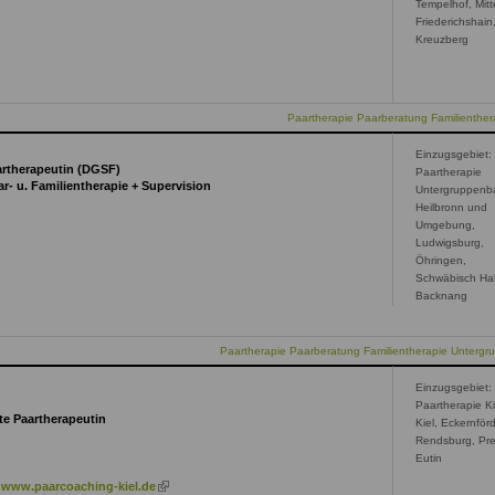
Tempelhof, Mitt
Friederichshain
Kreuzberg
Paartherapie Paarberatung Familienthera
Einzugsgebiet:
aartherapeutin (DGSF)
Paartherapie
ar- u. Familientherapie + Supervision
Untergruppenb
Heilbronn und
Umgebung,
Ludwigsburg,
Öhringen,
Schwäbisch Hal
Backnang
Paartherapie Paarberatung Familientherapie Unterg
Einzugsgebiet:
Paartherapie Ki
te Paartherapeutin
Kiel, Eckernför
Rendsburg, Pre
Eutin
nk
(link
www.paarcoaching-kiel.de