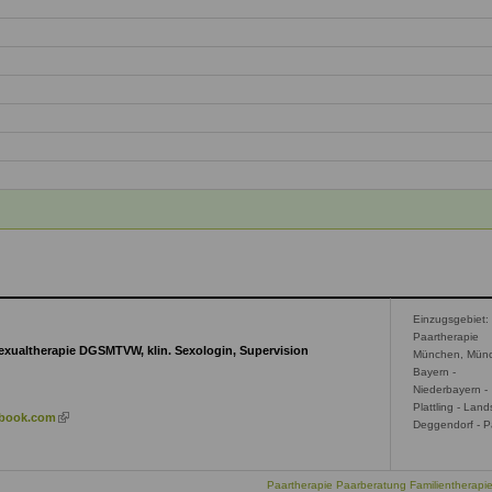
Einzugsgebiet:
Paartherapie
Sexualtherapie DGSMTVW, klin. Sexologin, Supervision
München, Münc
Bayern -
Niederbayern -
Plattling - Land
(link
book.com
Deggendorf - 
is
external)
Paartherapie Paarberatung Familientherap