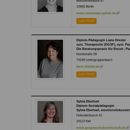
Möckernstrasse 67
10965
Berlin
(link
www.neuewege-gehen.de
is
zum Profil
external)
Diplom-Pädagogin Liane Dresler
syst. Therapeutin (DGSF), syst. P
Die Beratungspraxis für Einzel-, Pa
Nordstraße 56
74199
Untergruppenbach
(link
liane-dresler.de
is
zum Profil
external)
Sylvia Eberhart
Diplom-Sozialpädagogin
Sylvia Eberhart, emotionsfokussier
Holunderbusch 41
24113
Kiel
(li
www.gespraechsbereitschaft.de