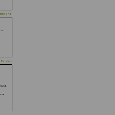
rapie Kiel
chen
g
ie München
gbert,
ngen,