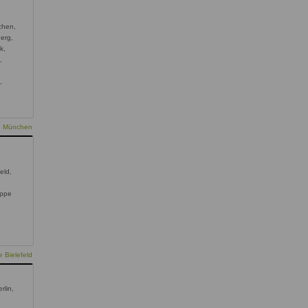
chen,
erg,
k,
,
,
ie München
feld,
ippe
 Bielefeld
rlin,