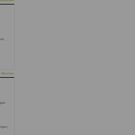
aarbrücken
hel,
ie München
gart,
ingen,