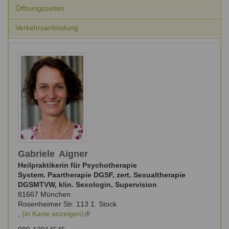
Ausbildungsinstitute
Öffnungszeiten
Sitemap
Formular zur Registrierung
Familienthemen
Qualitätssicherung
Fortbildungen
Verkehrsanbindung
Links
Qualität unserer Therapeuten
Information über Qualifikation
Systemischer Ansatz
Liste der Fachverbände
Benutzername
*
Veranstaltungen
Seminare und Kurse
Passwort
*
Fortbildungen
vergessen?
Anmelden
Gabriele
Aigner
Heilpraktikerin für Psychotherapie
System. Paartherapie DGSF, zert. Sexualtherapie
DGSMTVW, klin. Sexologin, Supervision
81667
München
Rosenheimer Str. 113 1. Stock
,
(in Karte anzeigen)
(link
is