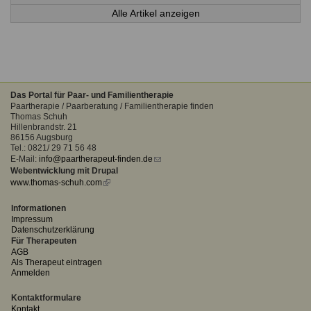
Alle Artikel anzeigen
Das Portal für Paar- und Familientherapie
Paartherapie / Paarberatung / Familientherapie finden
Thomas Schuh
Hillenbrandstr. 21
86156 Augsburg
Tel.: 0821/ 29 71 56 48
E-Mail:
info@paartherapeut-finden.de
(link
Webentwicklung mit Drupal
sends
www.thomas-schuh.com
(link
e-
is
mail)
external)
Informationen
Impressum
Datenschutzerklärung
Für Therapeuten
AGB
Als Therapeut eintragen
Anmelden
Kontaktformulare
Kontakt