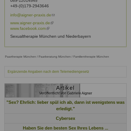
089-12014545
external)
+49-(0)179-2943646
info@aigner-praxis.de
(link
sends
www.aigner-praxis.de
(link
e-
www.facebook.com
(link
is
mail)
is
external)
Sexualtherapie München und Niederbayern
external)
Paartherapie München / Paarberatung München / Familientherapie München
Ergänzende Angaben nach dem Telemediengesetz
Artikel
Veröffentlicht von Gabriele Aigner
"Sex? Ehrlich: lieber spül ich ab, dann ist wenigstens was
erledigt."
Cybersex
Haben Sie den besten Sex Ihres Lebens ...