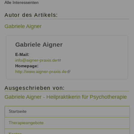
Alle Interessenten
Autor des Artikels:
Gabriele Aigner
Gabriele
Aigner
E-Mail:
info@aigner-praxis.de
(link
Homepage:
sends
http://www.aigner-praxis.de
e-
(link
mail)
is
external)
Ausgeschrieben von:
Gabriele Aigner - Heilpraktikerin für Psychotherapie
Vertikale
Startseite
Reiter
(aktiver
Reiter)
Therapieangebote