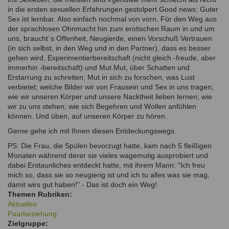
in die ersten sexuellen Erfahrungen gestolpert.Good news: Guter
Sex ist lernbar. Also einfach nochmal von vorn. Für den Weg aus
der sprachlosen Ohnmacht hin zum erotischen Raum in und um
uns, braucht´s Offenheit, Neugierde, einen Vorschuß Vertrauen
(in sich selbst, in den Weg und in den Partner), dass es besser
gehen wird, Experimentierbereitschaft (nicht gleich -freude, aber
immerhin -bereitschaft) und Mut.Mut, über Schatten und
Erstarrung zu schreiten; Mut in sich zu forschen, was Lust
verbietet; welche Bilder wir von Frausein und Sex in uns tragen;
wie wir unseren Körper und unsere Nacktheit lieben lernen; wie
wir zu uns stehen; wie sich Begehren und Wollen anfühlen
können. Und üben, auf unseren Körper zu hören.
Gerne gehe ich mit Ihnen diesen Entdeckungswegs.
PS: Die Frau, die Spülen bevorzugt hatte, kam nach 5 fleißigen
Monaten während derer sie vieles wagemutig ausprobiert und
dabei Erstaunliches entdeckt hatte, mit ihrem Mann: "Ich freu
mich so, dass sie so neugierig ist und ich tu alles was sie mag,
damit wirs gut haben!" - Das ist doch ein Weg!
Themen Rubriken:
Aktuelles
Paarbeziehung
Zielgruppe: