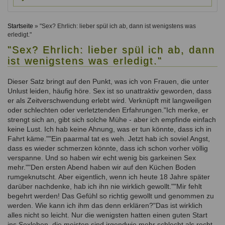
Ausbildungsinstitute
Sitemap
Formular zur Registrierung
Familienthemen
Qualitätssicherung
Fortbildungen
Startseite
» "Sex? Ehrlich: lieber spül ich ab, dann ist wenigstens was
Links
Qualität unserer Therapeuten
erledigt."
Information über Qualifikation
Systemischer Ansatz
"Sex? Ehrlich: lieber spül ich ab, dann
Liste der Fachverbände
ist wenigstens was erledigt."
Veranstaltungen
Benutzername
*
Dieser Satz bringt auf den Punkt, was ich von Frauen, die unter
Seminare und Kurse
Unlust leiden, häufig höre. Sex ist so unattraktiv geworden, dass
er als Zeitverschwendung erlebt wird. Verknüpft mit langweiligen
Fortbildungen
Passwort
*
oder schlechten oder verletztenden Erfahrungen."Ich merke, er
strengt sich an, gibt sich solche Mühe - aber ich empfinde einfach
keine Lust. Ich hab keine Ahnung, was er tun könnte, dass ich in
vergessen?
Fahrt käme.""Ein paarmal tat es weh. Jetzt hab ich soviel Angst,
Anmelden
dass es wieder schmerzen könnte, dass ich schon vorher völlig
verspanne. Und so haben wir echt wenig bis garkeinen Sex
mehr.""Den ersten Abend haben wir auf den Küchen Boden
rumgeknutscht. Aber eigentlich, wenn ich heute 18 Jahre später
darüber nachdenke, hab ich ihn nie wirklich gewollt.""Mir fehlt
begehrt werden! Das Gefühl so richtig gewollt und genommen zu
werden. Wie kann ich ihm das denn erklären?"Das ist wirklich
alles nicht so leicht. Nur die wenigsten hatten einen guten Start
ins Sexleben, die meisten sind irgendwie mehr schlecht als recht