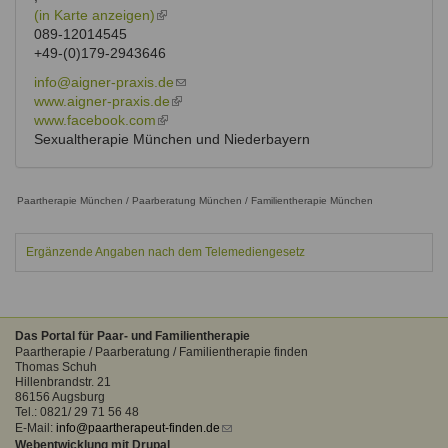
(in Karte anzeigen)
(link
089-12014545
is
+49-(0)179-2943646
external)
info@aigner-praxis.de
(link
www.aigner-praxis.de
(link
sends
www.facebook.com
(link
is
e-
Sexualtherapie München und Niederbayern
is
external)
mail)
external)
Paartherapie München / Paarberatung München / Familientherapie München
Ergänzende Angaben nach dem Telemediengesetz
Das Portal für Paar- und Familientherapie
Paartherapie / Paarberatung / Familientherapie finden
Thomas Schuh
Hillenbrandstr. 21
86156 Augsburg
Tel.: 0821/ 29 71 56 48
E-Mail:
info@paartherapeut-finden.de
(link
Webentwicklung mit Drupal
sends