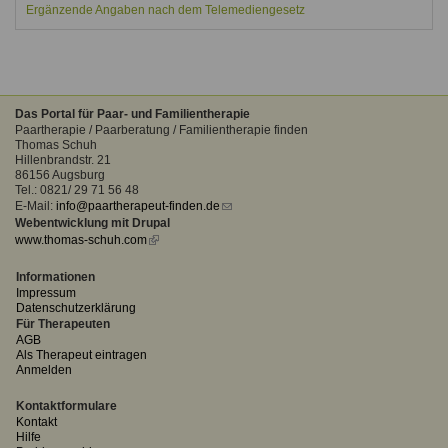
Ergänzende Angaben nach dem Telemediengesetz
Das Portal für Paar- und Familientherapie
Paartherapie / Paarberatung / Familientherapie finden
Thomas Schuh
Hillenbrandstr. 21
86156 Augsburg
Tel.: 0821/ 29 71 56 48
E-Mail:
info@paartherapeut-finden.de
(link
Webentwicklung mit Drupal
sends
www.thomas-schuh.com
(link
e-
is
mail)
external)
Informationen
Impressum
Datenschutzerklärung
Für Therapeuten
AGB
Als Therapeut eintragen
Anmelden
Kontaktformulare
Kontakt
Hilfe