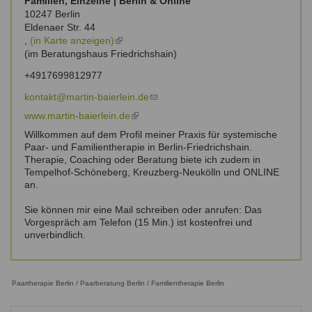
Familien, Einzelne | Berlin & Online
10247
Berlin
Eldenaer Str. 44
,
(in Karte anzeigen)
(link
(im Beratungshaus Friedrichshain)
is
external)
+4917699812977
kontakt@martin-baierlein.de
(link
sends
www.martin-baierlein.de
(link
e-
is
Willkommen auf dem Profil meiner Praxis für systemische
mail)
external)
Paar- und Familientherapie in Berlin-Friedrichshain.
Therapie, Coaching oder Beratung biete ich zudem in
Tempelhof-Schöneberg, Kreuzberg-Neukölln und ONLINE
an.
Sie können mir eine Mail schreiben oder anrufen: Das
Vorgespräch am Telefon (15 Min.) ist kostenfrei und
unverbindlich.
Paartherapie Berlin / Paarberatung Berlin / Familientherapie Berlin