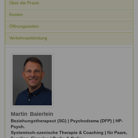
Über die Praxis
Ausbildungsinstitute
Sitemap
Formular zur Registrierung
Familienthemen
Qualitätssicherung
Fortbildungen
Kosten
Links
Qualität unserer Therapeuten
Information über Qualifikation
Systemischer Ansatz
Öffnungszeiten
Liste der Fachverbände
Verkehrsanbindung
Benutzername
*
Veranstaltungen
Seminare und Kurse
Passwort
*
Fortbildungen
vergessen?
Anmelden
Martin
Baierlein
Beziehungstherapeut (SG) | Psychodrama (DFP) | HP-
Psych.
Systemisch-szenische Therapie & Coaching | für Paare,