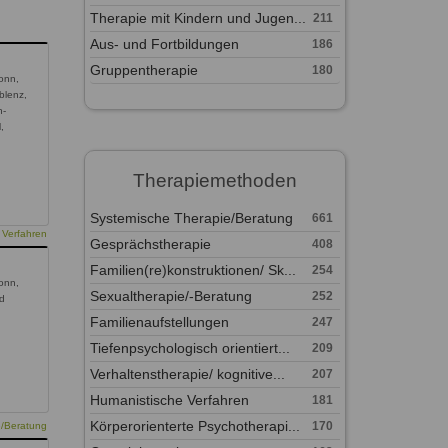
Therapie mit Kindern und Jugen...
211
Aus- und Fortbildungen
186
Gruppentherapie
180
onn,
blenz,
n-
,
Therapiemethoden
Systemische Therapie/Beratung
661
 Verfahren
Gesprächstherapie
408
Familien(re)konstruktionen/ Sk...
254
onn,
Sexualtherapie/-Beratung
252
ad
Familienaufstellungen
247
Tiefenpsychologisch orientiert...
209
Verhaltenstherapie/ kognitive...
207
Humanistische Verfahren
181
Körperorienterte Psychotherapi...
170
e/Beratung