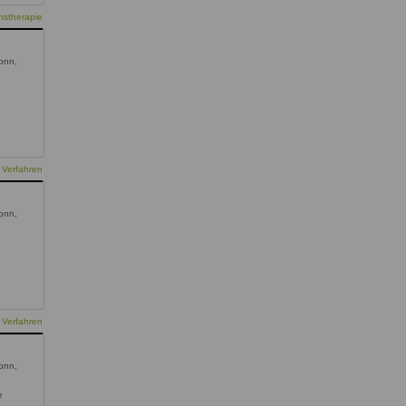
nstherapie
onn,
 Verfahren
onn,
 Verfahren
onn,
e