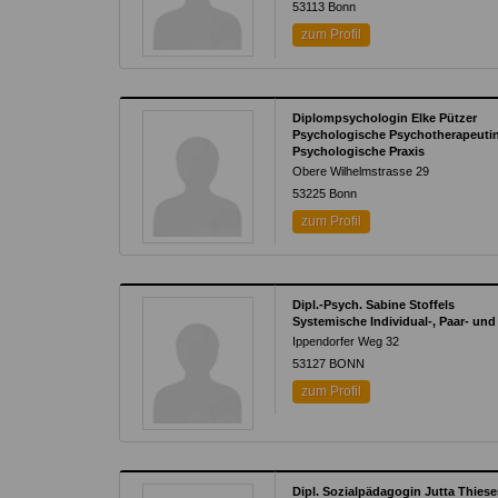
53113
Bonn
zum Profil
Diplompsychologin Elke Pützer
Psychologische Psychotherapeuti
Psychologische Praxis
Obere Wilhelmstrasse 29
53225
Bonn
zum Profil
Dipl.-Psych. Sabine Stoffels
Systemische Individual-, Paar- und
Ippendorfer Weg 32
53127
BONN
zum Profil
Dipl. Sozialpädagogin Jutta Thies