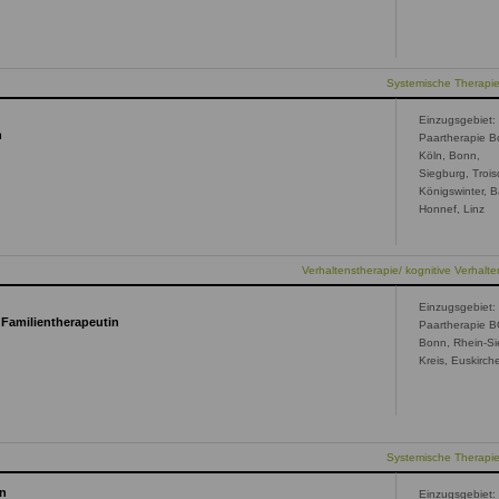
Systemische Therapi
Einzugsgebiet:
n
Paartherapie B
Köln, Bonn,
Siegburg, Trois
Königswinter, 
Honnef, Linz
Verhaltenstherapie/ kognitive Verhalte
Einzugsgebiet:
 Familientherapeutin
Paartherapie 
Bonn, Rhein-Si
Kreis, Euskirch
Systemische Therapi
en
Einzugsgebiet: