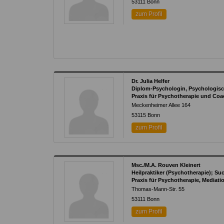
53111
Bonn
zum Profil
Dr. Julia Helfer
Diplom-Psychologin, Psychologis
Praxis für Psychotherapie und Coac
Meckenheimer Allee 164
53115
Bonn
zum Profil
Msc./M.A. Rouven Kleinert
Heilpraktiker (Psychotherapie); Su
Praxis für Psychotherapie, Mediat
Thomas-Mann-Str. 55
53111
Bonn
zum Profil