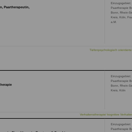
Einzugsgebiet:
n, Paartherapeutin,
Paartherapie B
Bonn, Rhein-Si
Kreis, Köln, Fra
a.M.
)
Tiefenpsychologisch orientierte
Einzugsgebiet:
Paartherapie B
therapie
Bonn, Rhein-Si
Kreis, Köln
Verhaltenstherapie/ kognitive Verhalte
Einzugsgebiet:
Paartherapie B