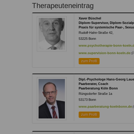
Kontakt
Angebot
Therapeuteneintrag
auf.
Therapeutenliste
nach
Zum Kontaktformular
Xaver Büschel
Methode
Diplom-Supervisor, Diplom-Sozia
Praxis für systemische Paar-, Sexu
Therapeutenliste
Rudolf-Hahn-Straße 42,
nach
53225
Bonn
Themen
www.psychotherapie-bonn-koeln.
(l
www.supervision-bonn-koeln.de
is
zum Profil
ex
Dipl.-Psychologe Hans-Georg Laue
Paarberater, Coach
Paarberatung Köln Bonn
Rüngsdorfer Straße 1a
53173
Bonn
(
www.paarberatung-koelnbonn.de
i
zum Profil
e