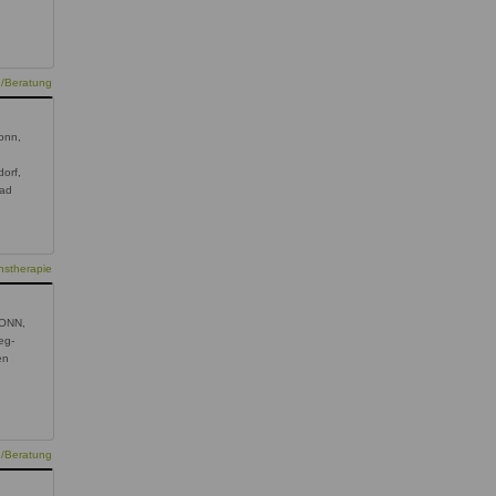
e/Beratung
onn,
dorf,
Bad
nstherapie
BONN,
eg-
en
e/Beratung