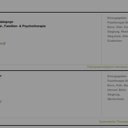
Einzugsgebiet:
lpädagoge
Paartherapie B
al-, Familien- & Psychotherapie
Bonn, Köln, Ko
Siegburg, Rhei
Sieg-Kreis, Eifel
Euskirchen
(link
de
is
ink
external)
ternal)
Tiefenpsychologisch orientierte
r
Einzugsgebiet:
Paartherapie B
Bonn, Köln, B
Honnef, Brühl,
Siegburg,
Meckenheim
link
s
xternal)
Systemische Therapi