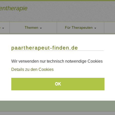
ientherapie
e
Themen
Für Therapeuten
Über u
paarther
thoden
Themen
Qualität
paartherapeut-finden.de
Datens
rapie / Paartherapie BONN
Wir nehe
Wir verwenden nur technisch notwendige Cookies
e / Paartherapie BONN
AGB
Details zu den Cookies
Allgeme
Impre
Beratungsthemen
OK
Sitem
Links