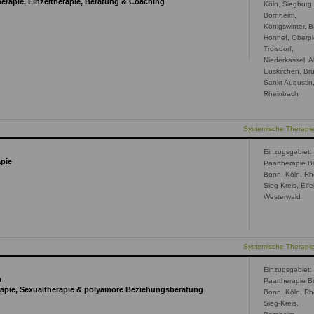
herapie, Einzeltherapie, Beratung & Coaching
Köln, Siegburg
Bornheim,
Königswinter, 
Honnef, Oberpl
Troisdorf,
Niederkassel, Al
Euskirchen, Brü
Sankt Augustin
Rheinbach
Systemische Therapi
Einzugsgebiet:
apie
Paartherapie B
Bonn, Köln, Rh
Sieg-Kreis, Eifel
Westerwald
Systemische Therapi
Einzugsgebiet:
n
Paartherapie B
erapie, Sexualtherapie & polyamore Beziehungsberatung
Bonn, Köln, Rh
Sieg-Kreis,