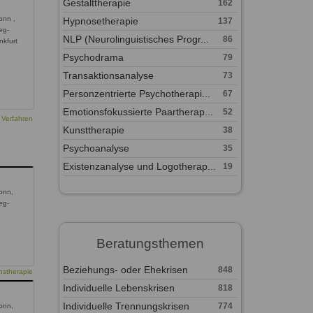
Gestalttherapie
162
onn ,
Hypnosetherapie
137
eg-
NLP (Neurolinguistisches Progr...
86
nkfurt
Psychodrama
79
Transaktionsanalyse
73
Personzentrierte Psychotherapi...
67
Emotionsfokussierte Paartherap...
52
 Verfahren
Kunsttherapie
38
Psychoanalyse
35
Existenzanalyse und Logotherap...
19
onn,
eg-
Beratungsthemen
Beziehungs- oder Ehekrisen
848
nstherapie
Individuelle Lebenskrisen
818
Individuelle Trennungskrisen
774
onn,