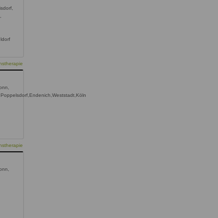
sdorf,
,
ldorf
nstherapie
onn,
Poppelsdorf,Endenich,Weststadt,Köln
nstherapie
onn,