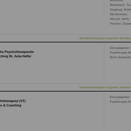
Bornheim,
Rheinbach, Troi
Siegburg, Brühl
Meckenheim,
Hennef, Hürth,
Frechen, Düsse
Verhaltenstherapie/ kognitive Verhalte
Einzugsgebiet:
che Psychotherapeutin
Paartherapie B
hing Dr. Julia Helfer
Bonn,Südstadt,
Verhaltenstherapie/ kognitive Verhalte
Einzugsgebiet:
chttherapeut (VT)
Paartherapie B
ion & Coaching