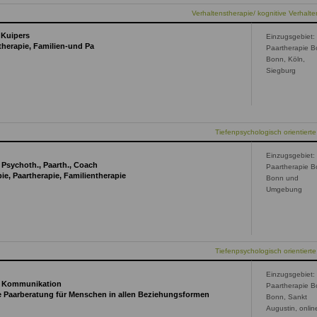
Verhaltenstherapie/ kognitive Verhalte
 Kuipers
Einzugsgebiet:
otherapie, Familien-und Pa
Paartherapie B
Bonn, Köln,
Siegburg
Tiefenpsychologisch orientierte
Einzugsgebiet:
 Psychoth., Paarth., Coach
Paartherapie B
ie, Paartherapie, Familientherapie
Bonn und
Umgebung
Tiefenpsychologisch orientierte
Einzugsgebiet:
ie Kommunikation
Paartherapie B
eie Paarberatung für Menschen in allen Beziehungsformen
Bonn, Sankt
Augustin, onlin