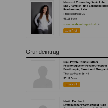
Master of Counseling Xenia Lehr
Ehe-, Familien- und Lebensberateri
Paarberatung Lehr
Friedrichstraße 32
53111
Bonn
(link
www.paarberatung-lehr.de
is
zum Profil
external
Grundeintrag
Dipl.-Psych. Tobias Büttner
Psychologischer Psychotherapeut
Paartherapie, Einzel- und Gruppen
Thomas-Mann-Str. 49
53111
Bonn
zum Profil
Martin Eschbach
Systemischer Paartherapeut (SIH)