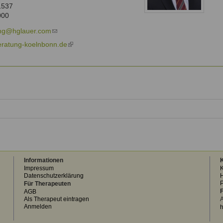
external)
1537
000
ng@hglauer.com
(link
sends
ratung-koelnbonn.de
(link
e-
is
mail)
external)
Informationen
K
Impressum
K
Datenschutzerklärung
H
Für Therapeuten
F
AGB
Als Therapeut eintragen
A
Anmelden
h