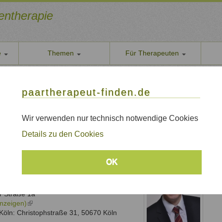
ientherapie
e
Themen
Für Therapeuten
Über u
 Coach
paarther
paartherapeut-finden.de
 - Paarberater, Coach
Datens
Wir nehe
Wir verwenden nur technisch notwendige Cookies
, Bonn, Köln, Bad Honnef, Brühl, Siegburg, Meckenheim
AGB
Details zu den Cookies
Allgeme
Impre
ychologe
Hans-Georg
Lauer
OK
r, Coach
Sitem
ung Köln Bonn
Links
n
r Straße 1a
anzeigen)
(link
 Köln: Christophstraße 31, 50670 Köln
is