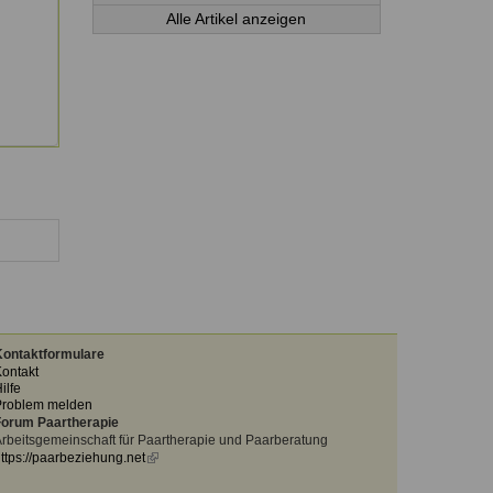
Alle Artikel anzeigen
ontaktformulare
ontakt
ilfe
Problem melden
orum Paartherapie
rbeitsgemeinschaft für Paartherapie und Paarberatung
ttps://paarbeziehung.net
(link
is