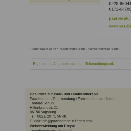
Kontakt
Angebot
0228-8504
auf.
0172-6478
Therapeutenliste
nach
Zum Kontaktformular
paarberatu
Methode
www.paarbe
Therapeutenliste
nach
Themen
Paartherapie Bonn / Paarberatung Bonn / Familientherapie Bonn
Ergänzende Angaben nach dem Telemediengesetz
Das Portal für Paar- und Familientherapie
Paartherapie / Paarberatung / Familientherapie finden
Thomas Schuh
Hillenbrandstr. 21
86156 Augsburg
Tel.: 0821/ 29 71 56 48
E-Mail:
info@paartherapeut-finden.de
(link
Webentwicklung mit Drupal
sends