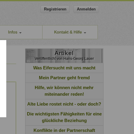
Registrieren
Anmelden
Infos
Kontakt & Hilfe
ns
Allgemeines Kontaktformular
apeut-finden.de
Artikel
Hilfe & Supportanfragen
Veröffentlicht von Hans-Georg Lauer
chutzerklärung
Wir sind gerne für Sie da.
men den Schutz Ihrer Daten ernst
Was Eifersucht mit uns macht
Problem melden
Auch anonyme Meldung möglich
Mein Partner geht fremd
ine Geschäftsbedingungen
Formular zur Registrierung
Hilfe, wir können nicht mehr
ssum
Zum Registrierungsformular
miteinander reden!
ap
Alte Liebe rostet nicht - oder doch?
Die wichtigsten Fähigkeiten für eine
glückliche Beziehung
Konflikte in der Partnerschaft