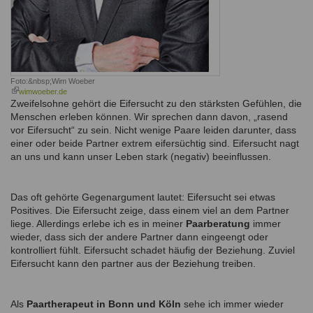
Foto:&nbsp;
Wim Woeber
(link
wimwoeber.de
is
Zweifelsohne gehört die Eifersucht zu den stärksten Gefühlen, die
external)
Menschen erleben können. Wir sprechen dann davon, „rasend
vor Eifersucht“ zu sein. Nicht wenige Paare leiden darunter, dass
einer oder beide Partner extrem eifersüchtig sind. Eifersucht nagt
an uns und kann unser Leben stark (negativ) beeinflussen.
Das oft gehörte Gegenargument lautet: Eifersucht sei etwas
Positives. Die Eifersucht zeige, dass einem viel an dem Partner
liege. Allerdings erlebe ich es in meiner
Paarberatung
immer
wieder, dass sich der andere Partner dann eingeengt oder
kontrolliert fühlt. Eifersucht schadet häufig der Beziehung. Zuviel
Eifersucht kann den partner aus der Beziehung treiben.
Als
Paartherapeut in Bonn und Köln
sehe ich immer wieder