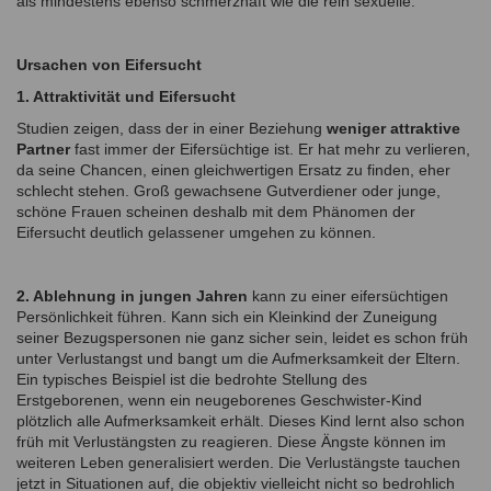
als mindestens ebenso schmerzhaft wie die rein sexuelle.
Ursachen von Eifersucht
1. Attraktivität und Eifersucht
Studien zeigen, dass der in einer Beziehung
weniger attraktive
Partner
fast immer der Eifersüchtige ist. Er hat mehr zu verlieren,
da seine Chancen, einen gleichwertigen Ersatz zu finden, eher
schlecht stehen. Groß gewachsene Gutverdiener oder junge,
schöne Frauen scheinen deshalb mit dem Phänomen der
Eifersucht deutlich gelassener umgehen zu können.
2. Ablehnung in jungen Jahren
kann zu einer eifersüchtigen
Persönlichkeit führen. Kann sich ein Kleinkind der Zuneigung
seiner Bezugspersonen nie ganz sicher sein, leidet es schon früh
unter Verlustangst und bangt um die Aufmerksamkeit der Eltern.
Ein typisches Beispiel ist die bedrohte Stellung des
Erstgeborenen, wenn ein neugeborenes Geschwister-Kind
plötzlich alle Aufmerksamkeit erhält. Dieses Kind lernt also schon
früh mit Verlustängsten zu reagieren. Diese Ängste können im
weiteren Leben generalisiert werden. Die Verlustängste tauchen
jetzt in Situationen auf, die objektiv vielleicht nicht so bedrohlich