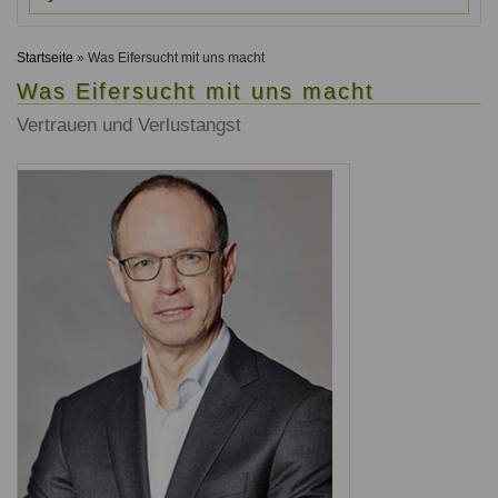
Ausbildungsinstitute
Sitemap
Formular zur Registrierung
Familienthemen
Qualitätssicherung
Fortbildungen
Startseite
» Was Eifersucht mit uns macht
Links
Qualität unserer Therapeuten
Information über Qualifikation
Was Eifersucht mit uns macht
Systemischer Ansatz
Liste der Fachverbände
Vertrauen und Verlustangst
Veranstaltungen
Benutzername
*
Seminare und Kurse
Fortbildungen
Passwort
*
vergessen?
Anmelden