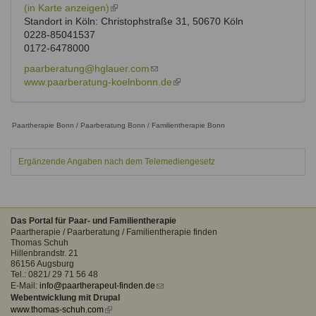
(in Karte anzeigen)
(link
Standort in Köln: Christophstraße 31, 50670 Köln
is
0228-85041537
external)
0172-6478000
paarberatung@hglauer.com
(link
www.paarberatung-koelnbonn.de
sends
(link
e-
is
mail)
external)
Paartherapie Bonn / Paarberatung Bonn / Familientherapie Bonn
Ergänzende Angaben nach dem Telemediengesetz
Das Portal für Paar- und Familientherapie
Paartherapie / Paarberatung / Familientherapie finden
Thomas Schuh
Hillenbrandstr. 21
86156 Augsburg
Tel.: 0821/ 29 71 56 48
E-Mail:
info@paartherapeut-finden.de
(link
Webentwicklung mit Drupal
sends
www.thomas-schuh.com
(link
e-