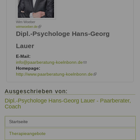
Wim Woeber
wimwoeber.de
(link
is
Dipl.-Psychologe
Hans-Georg
external)
Lauer
E-Mail:
info@paarberatung-koelnbonn.de
(link
Homepage:
sends
http://www.paarberatung-koelnbonn.de
e-
(link
mail)
is
external)
Ausgeschrieben von:
Dipl.-Psychologe Hans-Georg Lauer - Paarberater,
Coach
Vertikale
Startseite
Reiter
(aktiver
Reiter)
Therapieangebote