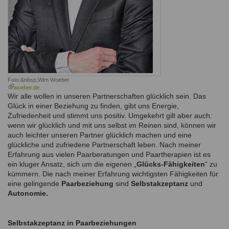
Foto:&nbsp;
Wim Woeber
(link
woeber.de
is
Wir alle wollen in unseren Partnerschaften glücklich sein. Das
external)
Glück in einer Beziehung zu finden, gibt uns Energie,
Zufriedenheit und stimmt uns positiv. Umgekehrt gilt aber auch:
wenn wir glücklich und mit uns selbst im Reinen sind, können wir
auch leichter unseren Partner glücklich machen und eine
glückliche und zufriedene Partnerschaft leben. Nach meiner
Erfahrung aus vielen Paarberatungen und Paartherapien ist es
ein kluger Ansatz, sich um die eigenen „
Glücks-Fähigkeiten
“ zu
kümmern. Die nach meiner Erfahrung wichtigsten Fähigkeiten für
eine gelingende
Paarbeziehung
sind
Selbstakzeptanz
und
Autonomie.
Selbstakzeptanz in Paarbeziehungen