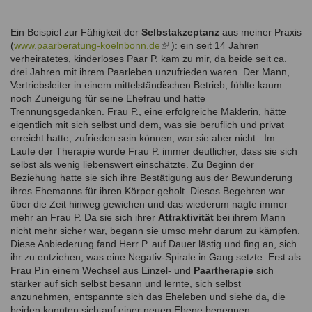
Ein Beispiel zur Fähigkeit der
Selbstakzeptanz
aus meiner Praxis
(
www.paarberatung-koelnbonn.de
(link
): ein seit 14 Jahren
verheiratetes, kinderloses Paar P. kam zu mir, da beide seit ca.
is
drei Jahren mit ihrem Paarleben unzufrieden waren. Der Mann,
external)
Vertriebsleiter in einem mittelständischen Betrieb, fühlte kaum
noch Zuneigung für seine Ehefrau und hatte
Trennungsgedanken. Frau P., eine erfolgreiche Maklerin, hätte
eigentlich mit sich selbst und dem, was sie beruflich und privat
erreicht hatte, zufrieden sein können, war sie aber nicht.
Im
Laufe der Therapie wurde Frau P. immer deutlicher, dass sie sich
selbst als wenig liebenswert einschätzte. Zu Beginn der
Beziehung hatte sie sich ihre Bestätigung aus der Bewunderung
ihres Ehemanns für ihren Körper geholt. Dieses Begehren war
über die Zeit hinweg gewichen und das wiederum nagte immer
mehr an Frau P. Da sie sich ihrer
Attraktivität
bei ihrem Mann
nicht mehr sicher war, begann sie umso mehr darum zu kämpfen.
Diese Anbiederung fand Herr P. auf Dauer lästig und fing an, sich
ihr zu entziehen, was eine Negativ-Spirale in Gang setzte. Erst als
Frau P.in einem Wechsel aus Einzel- und
Paartherapie
sich
stärker auf sich selbst besann und lernte, sich selbst
anzunehmen, entspannte sich das Eheleben und siehe da, die
beiden konnten sich auf einer neuen Ebene begegnen.