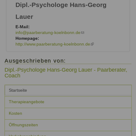
is
Dipl.-Psychologe
Hans-Georg
external)
Lauer
E-Mail:
info@paarberatung-koelnbonn.de
(link
Homepage:
sends
http://www.paarberatung-koelnbonn.de
e-
(link
mail)
is
external)
Ausgeschrieben von:
Dipl.-Psychologe Hans-Georg Lauer - Paarberater,
Coach
Vertikale
Startseite
Reiter
(aktiver
Reiter)
Therapieangebote
Kosten
Öffnungszeiten