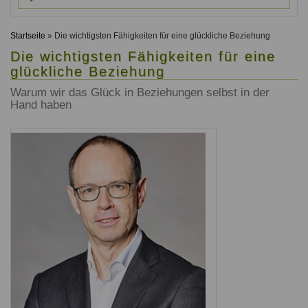
Ausbildungsinstitute
Sitemap
Formular zur Registrierung
Familienthemen
Qualitätssicherung
Fortbildungen
Startseite
» Die wichtigsten Fähigkeiten für eine glückliche Beziehung
Links
Qualität unserer Therapeuten
Information über Qualifikation
Die wichtigsten Fähigkeiten für eine
Systemischer Ansatz
glückliche Beziehung
Liste der Fachverbände
Warum wir das Glück in Beziehungen selbst in der
Veranstaltungen
Hand haben
Benutzername
*
Seminare und Kurse
Fortbildungen
Passwort
*
vergessen?
Anmelden