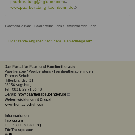
paarberatung@hglauer.com
(link
www.paarberatung-koelnbonn.de
sends
(link
e-
is
mail)
external)
Paartherapie Bonn / Paarberatung Bonn / Familientherapie Bonn
Ergänzende Angaben nach dem Telemediengesetz
Das Portal für Paar- und Familientherapie
Paartherapie / Paarberatung / Familientherapie finden
Thomas Schuh
Hillenbrandstr. 21
86156 Augsburg
Tel.: 0821/ 29 71 56 48
E-Mail:
info@paartherapeut-finden.de
(link
Webentwicklung mit Drupal
sends
www.thomas-schuh.com
(link
e-
is
mail)
external)
Informationen
Impressum
Datenschutzerklärung
Für Therapeuten
AGB