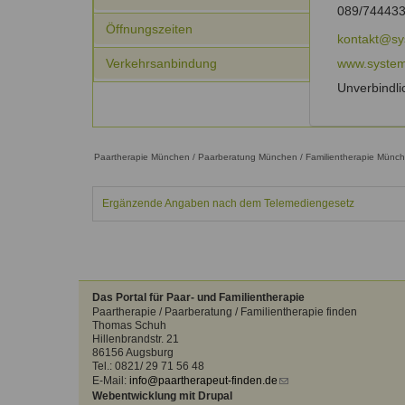
Kontakt
Angebot
089/74443
auf.
Öffnungszeiten
Therapeutenliste
kontakt@sy
nach
Zum Kontaktformular
Verkehrsanbindung
www.system
Methode
Unverbindli
Therapeutenliste
nach
Themen
Paartherapie München / Paarberatung München / Familientherapie Münc
Ergänzende Angaben nach dem Telemediengesetz
Das Portal für Paar- und Familientherapie
Paartherapie / Paarberatung / Familientherapie finden
Thomas Schuh
Hillenbrandstr. 21
86156 Augsburg
Tel.: 0821/ 29 71 56 48
E-Mail:
info@paartherapeut-finden.de
(link
Webentwicklung mit Drupal
sends