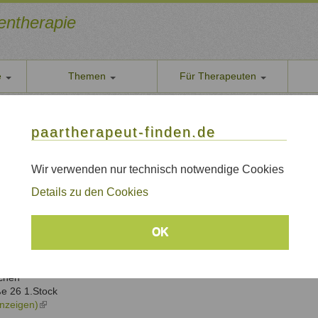
ientherapie
e
Themen
Für Therapeuten
Über u
 - Systemische Einzel-, Paar- & Familientherapeutin
paarther
paartherapeut-finden.de
xandra Carstens - Systemische Einzel-, Paar-
Datens
Wir nehe
Wir verwenden nur technisch notwendige Cookies
nchen, Südlicher LK München, München Süd
AGB
Details zu den Cookies
Allgeme
Impre
.Päd/HP Psychotherapie
Alexandra
Carstens
OK
e Einzel-, Paar- & Familientherapeutin
Sitem
e Therapie und Beratung für Einzelne, Paare & Familien, ROMPC
Links
chen
ße 26 1.Stock
anzeigen)
(link