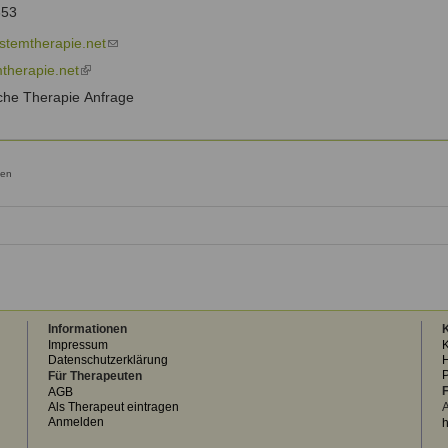
is
353
external)
stemtherapie.net
(link
sends
therapie.net
(link
e-
is
che Therapie Anfrage
mail)
external)
hen
Informationen
K
Impressum
K
Datenschutzerklärung
H
Für Therapeuten
F
AGB
Als Therapeut eintragen
A
Anmelden
h