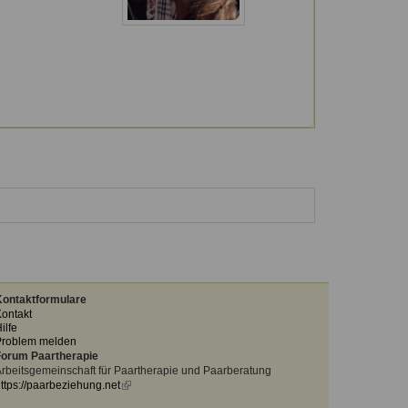
ontaktformulare
ontakt
ilfe
Problem melden
orum Paartherapie
rbeitsgemeinschaft für Paartherapie und Paarberatung
ttps://paarbeziehung.net
(link
is