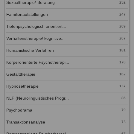
Sexualtherapie/-Beratung
252
Familienaufstellungen
247
Tiefenpsychologisch orientiert...
209
Verhaltenstherapie/ kognitive...
207
Humanistische Verfahren
181
Körperorienterte Psychotherapi...
170
Gestalttherapie
162
Hypnosetherapie
137
NLP (Neurolinguistisches Progr...
86
Psychodrama
79
Transaktionsanalyse
73
Personzentrierte Psychotherapi...
67