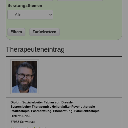
Ausbildungsinstitute
Beratungsthemen
Sitemap
Formular zur Registrierung
Familienthemen
Qualitätssicherung
Fortbildungen
Links
Qualität unserer Therapeuten
Information über Qualifikation
Systemischer Ansatz
Liste der Fachverbände
Filtern
Zurücksetzen
Veranstaltungen
Benutzername
*
Therapeuteneintrag
Seminare und Kurse
Fortbildungen
Passwort
*
vergessen?
Anmelden
Diplom Sozialarbeiter Fabian von Dressler
Systemischer Therapeuth , Heilpraktiker Psychotherapie
Paartherapie, Paarberatung, Eheberatung, Familientherapie
Hinterm Rain 6
77963
Schwanau
(link