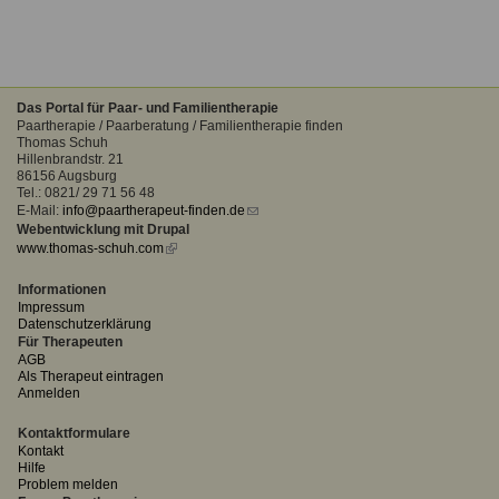
Das Portal für Paar- und Familientherapie
Paartherapie / Paarberatung / Familientherapie finden
Thomas Schuh
Hillenbrandstr. 21
86156 Augsburg
Tel.: 0821/ 29 71 56 48
E-Mail:
info@paartherapeut-finden.de
(link
Webentwicklung mit Drupal
sends
www.thomas-schuh.com
(link
e-
is
mail)
external)
Informationen
Impressum
Datenschutzerklärung
Für Therapeuten
AGB
Als Therapeut eintragen
Anmelden
Kontaktformulare
Kontakt
Hilfe
Problem melden