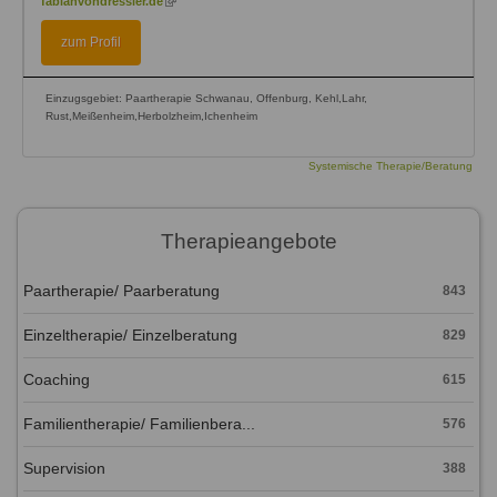
fabianvondressler.de
is
external)
zum Profil
Einzugsgebiet: Paartherapie Schwanau, Offenburg, Kehl,Lahr,
Rust,Meißenheim,Herbolzheim,Ichenheim
Systemische Therapie/Beratung
Therapieangebote
Paartherapie/ Paarberatung
843
Einzeltherapie/ Einzelberatung
829
Coaching
615
Familientherapie/ Familienbera...
576
Supervision
388