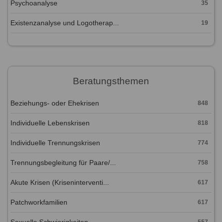
Psychoanalyse
35
Existenzanalyse und Logotherap...
19
Beratungsthemen
Beziehungs- oder Ehekrisen
848
Individuelle Lebenskrisen
818
Individuelle Trennungskrisen
774
Trennungsbegleitung für Paare/...
758
Akute Krisen (Kriseninterventi...
617
Patchworkfamilien
617