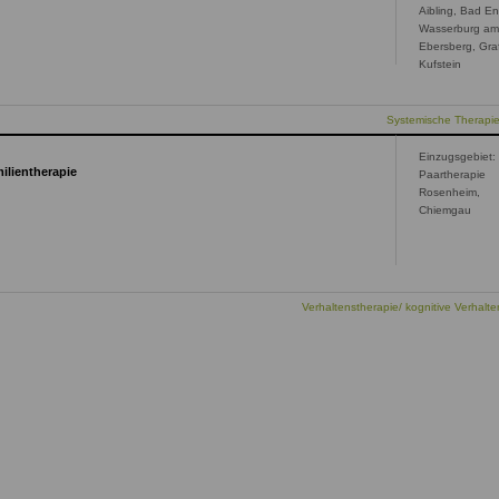
Aibling, Bad En
Wasserburg am
Ebersberg, Gra
Kufstein
Systemische Therapi
Einzugsgebiet:
ilientherapie
Paartherapie
Rosenheim,
Chiemgau
Verhaltenstherapie/ kognitive Verhalte