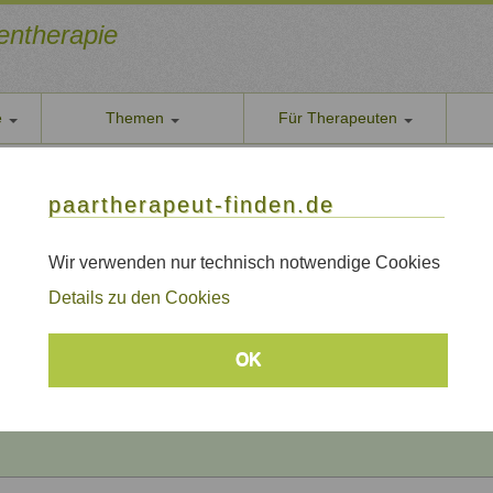
ientherapie
e
Themen
Für Therapeuten
Über u
paarther
thoden
Themen
Qualität
paartherapeut-finden.de
Datens
rapie / Paartherapie Rosenheim
Wir nehe
Wir verwenden nur technisch notwendige Cookies
e / Paartherapie Rosenheim
AGB
Details zu den Cookies
Allgeme
Impre
Beratungsthemen
OK
Sitem
Links