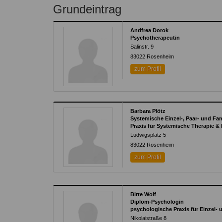
Kontakt
Angebot
Grundeintrag
auf.
Therapeutenliste
nach
Zum Kontaktformular
Andfrea Dorok
Methode
Psychotherapeutin
Salinstr. 9
Therapeutenliste
83022
Rosenheim
nach
zum Profil
Themen
Barbara Plötz
Systemische Einzel-, Paar- und Fa
Praxis für Systemische Therapie &
Ludwigsplatz 5
83022
Rosenheim
zum Profil
Birte Wolf
Diplom-Psychologin
psychologische Praxis für Einzel- 
Nikolaistraße 8