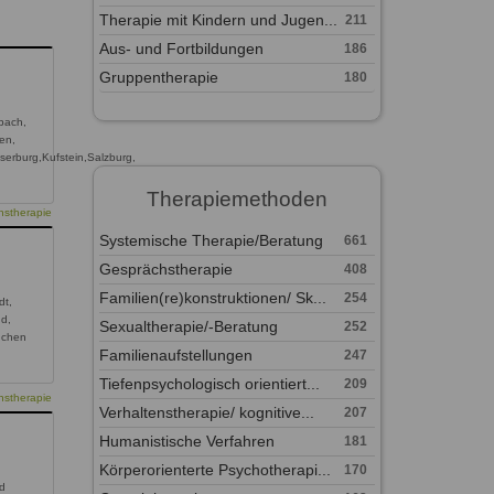
Therapie mit Kindern und Jugen...
211
Aus- und Fortbildungen
186
Gruppentherapie
180
bach,
ien,
serburg,Kufstein,Salzburg,
Therapiemethoden
nstherapie
Systemische Therapie/Beratung
661
Gesprächstherapie
408
Familien(re)konstruktionen/ Sk...
254
dt,
d,
Sexualtherapie/-Beratung
252
nchen
Familienaufstellungen
247
Tiefenpsychologisch orientiert...
209
nstherapie
Verhaltenstherapie/ kognitive...
207
Humanistische Verfahren
181
Körperorienterte Psychotherapi...
170
d