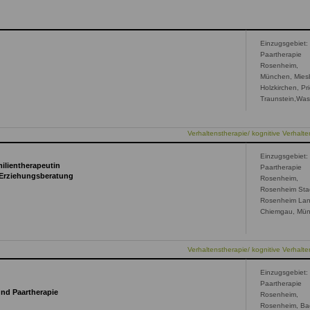
Einzugsgebiet:
Paartherapie
Rosenheim,
München, Mies
Holzkirchen, Pr
Traunstein,Was
Verhaltenstherapie/ kognitive Verhalte
Einzugsgebiet:
milientherapeutin
Paartherapie
 Erziehungsberatung
Rosenheim,
Rosenheim Sta
Rosenheim Lan
Chiemgau, Mü
Verhaltenstherapie/ kognitive Verhalte
Einzugsgebiet:
Paartherapie
und Paartherapie
Rosenheim,
Rosenheim, Ba