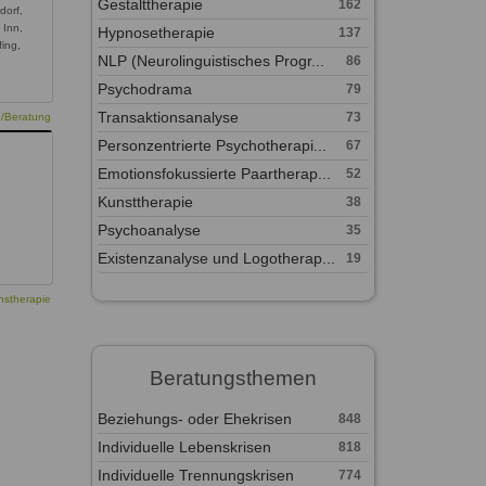
Gestalttherapie
162
dorf,
 Inn,
Hypnosetherapie
137
fing,
NLP (Neurolinguistisches Progr...
86
Psychodrama
79
Transaktionsanalyse
73
e/Beratung
Personzentrierte Psychotherapi...
67
Emotionsfokussierte Paartherap...
52
Kunsttherapie
38
Psychoanalyse
35
Existenzanalyse und Logotherap...
19
nstherapie
Beratungsthemen
Beziehungs- oder Ehekrisen
848
Individuelle Lebenskrisen
818
Individuelle Trennungskrisen
774