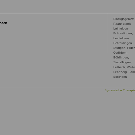
Einzugsgebiet:
Coach
Paartherapie
Leinfelden-
Echterdingen,
Leinfelden-
Echterdingen,
Stuttgart, Filder
Ostfildern,
Böblilngen,
Sindelfingen,
Fellbach, Waibl
Leonberg, Land
Esslingen
Systemische Therapi