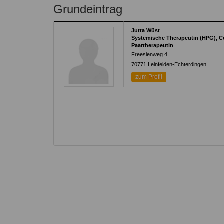
Kontakt
Angebot
Grundeintrag
auf.
Therapeutenliste
nach
Zum Kontaktformular
Jutta Wüst
Methode
Systemische Therapeutin (HPG), 
Paartherapeutin
Therapeutenliste
Freesienweg 4
nach
70771
Leinfelden-Echterdingen
Themen
zum Profil