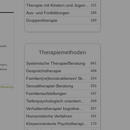
Therapie mit Kindern und Jugen...
211
Aus- und Fortbildungen
186
Gruppentherapie
180
stadt,
Therapiemethoden
Systemische Therapie/Beratung
661
ingen,
kreis
Gesprächstherapie
408
Familien(re)konstruktionen/ Sk...
254
Sexualtherapie/-Beratung
252
e/Beratung
Familienaufstellungen
247
Tiefenpsychologisch orientiert...
209
Verhaltenstherapie/ kognitive...
207
Humanistische Verfahren
181
Körperorienterte Psychotherapi...
170