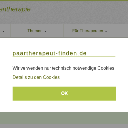
ientherapie
e
Themen
Für Therapeuten
Über u
paarther
thoden
Themen
Qualität
paartherapeut-finden.de
Datens
rapie / Paartherapie Leinfelden-Echterdingen
Wir nehe
Wir verwenden nur technisch notwendige Cookies
 / Paartherapie Leinfelden-Echterdingen
AGB
Details zu den Cookies
Allgeme
Impre
Beratungsthemen
OK
Sitem
Links