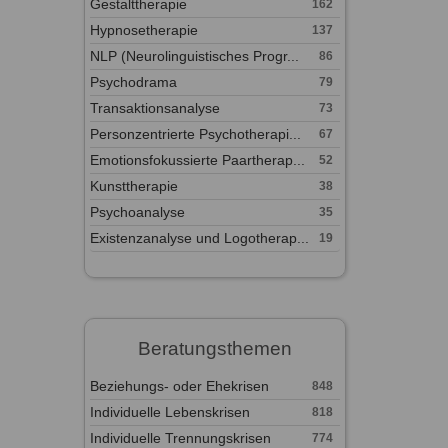
Gestalttherapie
162
Hypnosetherapie
137
NLP (Neurolinguistisches Progr...
86
Psychodrama
79
Transaktionsanalyse
73
Personzentrierte Psychotherapi...
67
Emotionsfokussierte Paartherap...
52
Kunsttherapie
38
Psychoanalyse
35
Existenzanalyse und Logotherap...
19
Beratungsthemen
Beziehungs- oder Ehekrisen
848
Individuelle Lebenskrisen
818
Individuelle Trennungskrisen
774