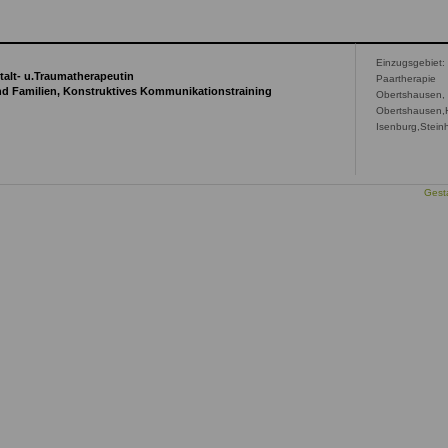
Einzugsgebiet:
talt- u.Traumatherapeutin
Paartherapie
nd Familien, Konstruktives Kommunikationstraining
Obertshausen,
Obertshausen,
Isenburg,Stei
Gesta