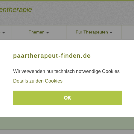
ientherapie
e
Themen
Für Therapeuten
Über u
paarther
thoden
Themen
Qualität
paartherapeut-finden.de
Datens
rapie / Paartherapie Obertshausen
Wir nehe
Wir verwenden nur technisch notwendige Cookies
e / Paartherapie Obertshausen
AGB
Details zu den Cookies
Allgeme
Impre
Beratungsthemen
OK
Sitem
Links