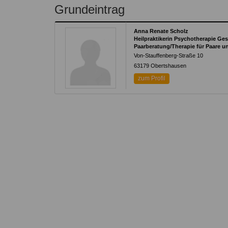
Kontakt
Angebot
Grundeintrag
auf.
Therapeutenliste
nach
Zum Kontaktformular
Anna Renate Scholz
Methode
Heilpraktikerin Psychotherapie Ges
Paarberatung/Therapie für Paare u
Therapeutenliste
Von-Stauffenberg-Straße 10
nach
63179
Obertshausen
Themen
zum Profil