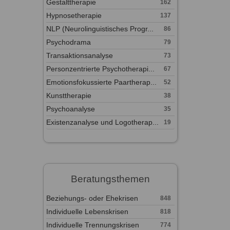
Gestalttherapie
162
Hypnosetherapie
137
NLP (Neurolinguistisches Progr...
86
Psychodrama
79
Transaktionsanalyse
73
Personzentrierte Psychotherapi...
67
Emotionsfokussierte Paartherap...
52
Kunsttherapie
38
Psychoanalyse
35
Existenzanalyse und Logotherap...
19
Beratungsthemen
Beziehungs- oder Ehekrisen
848
Individuelle Lebenskrisen
818
Individuelle Trennungskrisen
774