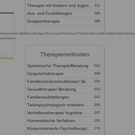
Therapie mit Kindern und Jugen...
211
Aus- und Fortbildungen
186
Gruppentherapie
180
Heusenstamm,Mühlheim,Rodgau,Rödermark,Offenbach,Frankfurt,Darmstadt,Seligenstadt,Mainha
nheim,Hanau
Therapiemethoden
lttherapie
Systemische Therapie/Beratung
661
Gesprächstherapie
408
Familien(re)konstruktionen/ Sk...
254
Sexualtherapie/-Beratung
252
Familienaufstellungen
247
Tiefenpsychologisch orientiert...
209
Verhaltenstherapie/ kognitive...
207
Humanistische Verfahren
181
Körperorienterte Psychotherapi...
170