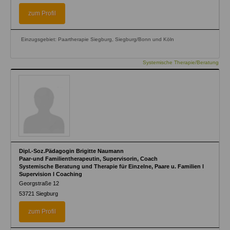
zum Profil
Einzugsgebiet: Paartherapie Siegburg, Siegburg/Bonn und Köln
Systemische Therapie/Beratung
Dipl.-Soz.Pädagogin Brigitte Naumann
Paar-und Familientherapeutin, Supervisorin, Coach
Systemische Beratung und Therapie für Einzelne, Paare u. Familien l
Supervision l Coaching
Georgstraße 12
53721
Siegburg
zum Profil