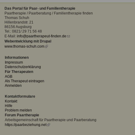
Das Portal für Paar- und Familientherapie
Paartherapie / Paarberatung / Familientherapie finden
Thomas Schuh
Hillenbrandstr. 21
86156 Augsburg
Tel.: 0821/ 29 71 56 48
E-Mail:
info@paartherapeut-finden.de
(link
Webentwicklung mit Drupal
sends
www.thomas-schuh.com
(link
e-
is
mail)
external)
Informationen
Impressum
Datenschutzerklärung
Für Therapeuten
AGB
Als Therapeut eintragen
Anmelden
Kontaktformulare
Kontakt
Hilfe
Problem melden
Forum Paartherapie
Arbeitsgemeinschaft für Paartherapie und Paarberatung
https://paarbeziehung.net
(link
is