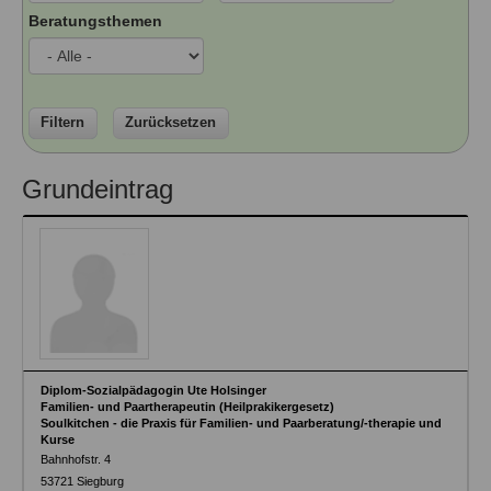
Ausbildungsinstitute
Beratungsthemen
Sitemap
Formular zur Registrierung
Familienthemen
Qualitätssicherung
Fortbildungen
Links
Qualität unserer Therapeuten
Information über Qualifikation
Systemischer Ansatz
Liste der Fachverbände
Filtern
Zurücksetzen
Veranstaltungen
Benutzername
*
Grundeintrag
Seminare und Kurse
Fortbildungen
Passwort
*
vergessen?
Anmelden
Diplom-Sozialpädagogin Ute Holsinger
Familien- und Paartherapeutin (Heilprakikergesetz)
Soulkitchen - die Praxis für Familien- und Paarberatung/-therapie und
Kurse
Bahnhofstr. 4
53721
Siegburg