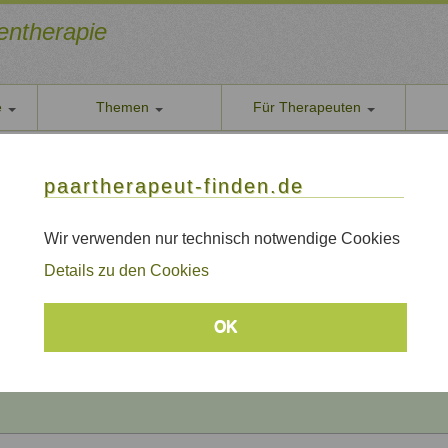
ientherapie
e
Themen
Für Therapeuten
Über u
paarther
thoden
Themen
Qualität
paartherapeut-finden.de
Datens
apie / Paartherapie Betzenstein
Wir nehe
Wir verwenden nur technisch notwendige Cookies
 / Paartherapie Betzenstein
AGB
Details zu den Cookies
Allgeme
Impre
Beratungsthemen
OK
Sitem
Links