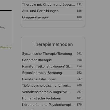
Therapie mit Kindern und Jugen...
211
Aus- und Fortbildungen
186
Gruppentherapie
180
nberg
Therapiemethoden
e/Beratung
Systemische Therapie/Beratung
661
Gesprächstherapie
408
Familien(re)konstruktionen/ Sk...
254
Sexualtherapie/-Beratung
252
Familienaufstellungen
247
Tiefenpsychologisch orientiert...
209
Verhaltenstherapie/ kognitive...
207
Humanistische Verfahren
181
Körperorienterte Psychotherapi...
170