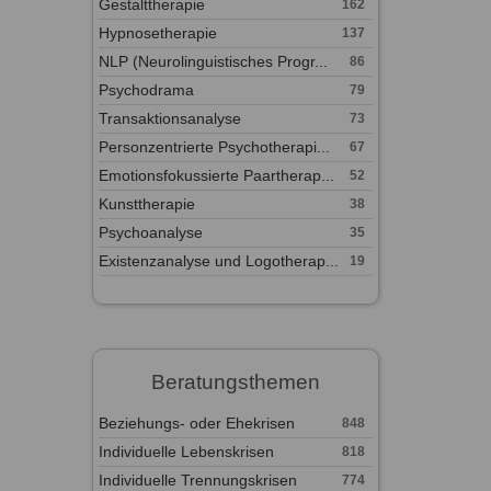
Gestalttherapie
162
Hypnosetherapie
137
NLP (Neurolinguistisches Progr...
86
Psychodrama
79
Transaktionsanalyse
73
Personzentrierte Psychotherapi...
67
Emotionsfokussierte Paartherap...
52
Kunsttherapie
38
Psychoanalyse
35
Existenzanalyse und Logotherap...
19
Beratungsthemen
Beziehungs- oder Ehekrisen
848
Individuelle Lebenskrisen
818
Individuelle Trennungskrisen
774