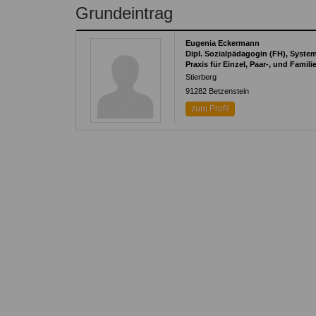
Kontakt
Angebot
Grundeintrag
auf.
Therapeutenliste
nach
Zum Kontaktformular
Eugenia Eckermann
Methode
Dipl. Sozialpädagogin (FH), Syste
Praxis für Einzel, Paar-, und Famili
Therapeutenliste
Stierberg
nach
91282
Betzenstein
Themen
zum Profil