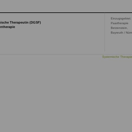
Einzugsgebiet:
mische Therapeutin (DGSF)
Paartherapie
entherapie
Betzenstein,
Bayreuth / Nür
Systemische Therapi