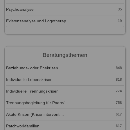
Psychoanalyse
35
Existenzanalyse und Logotherap...
19
Beratungsthemen
Beziehungs- oder Ehekrisen
848
Individuelle Lebenskrisen
818
Individuelle Trennungskrisen
774
Trennungsbegleitung für Paare/...
758
Akute Krisen (Kriseninterventi...
617
Patchworkfamilien
617