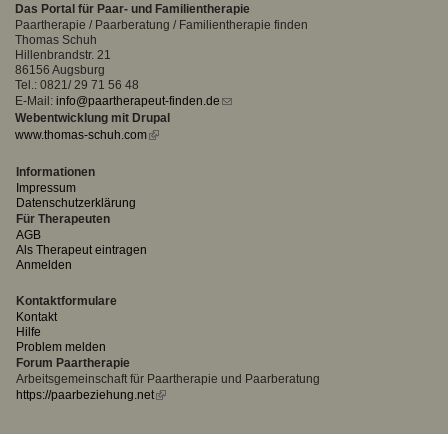
Das Portal für Paar- und Familientherapie
Paartherapie / Paarberatung / Familientherapie finden
Thomas Schuh
Hillenbrandstr. 21
86156 Augsburg
Tel.: 0821/ 29 71 56 48
E-Mail:
info@paartherapeut-finden.de
(link
Webentwicklung mit Drupal
sends
www.thomas-schuh.com
(link
e-
is
mail)
external)
Informationen
Impressum
Datenschutzerklärung
Für Therapeuten
AGB
Als Therapeut eintragen
Anmelden
Kontaktformulare
Kontakt
Hilfe
Problem melden
Forum Paartherapie
Arbeitsgemeinschaft für Paartherapie und Paarberatung
https://paarbeziehung.net
(link
is
external)