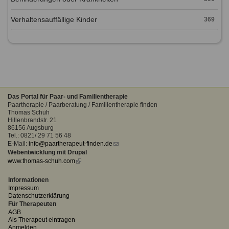
Verhaltensauffällige Kinder
369
Das Portal für Paar- und Familientherapie
Paartherapie / Paarberatung / Familientherapie finden
Thomas Schuh
Hillenbrandstr. 21
86156 Augsburg
Tel.: 0821/ 29 71 56 48
E-Mail:
info@paartherapeut-finden.de
(link
Webentwicklung mit Drupal
sends
www.thomas-schuh.com
(link
e-
is
mail)
external)
Informationen
Impressum
Datenschutzerklärung
Für Therapeuten
AGB
Als Therapeut eintragen
Anmelden