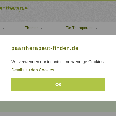
ientherapie
e
Themen
Für Therapeuten
Über u
paarther
thoden
Themen
Qualität
paartherapeut-finden.de
Datens
apie / Paartherapie Erfurt
Wir nehe
Wir verwenden nur technisch notwendige Cookies
 / Paartherapie Erfurt
AGB
Details zu den Cookies
Allgeme
Impre
Beratungsthemen
OK
Sitem
Links