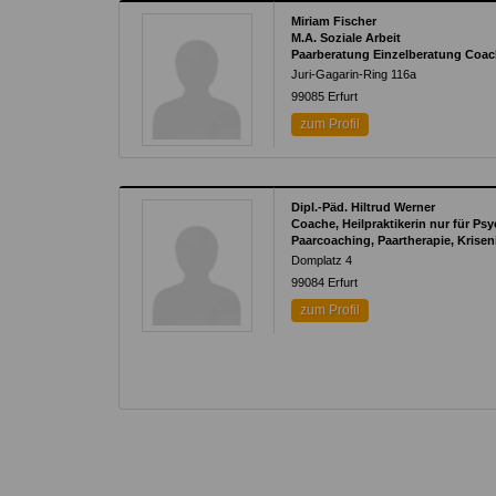
Miriam Fischer
M.A. Soziale Arbeit
Paarberatung Einzelberatung Coac
Juri-Gagarin-Ring 116a
99085
Erfurt
zum Profil
Dipl.-Päd. Hiltrud Werner
Coache, Heilpraktikerin nur für P
Paarcoaching, Paartherapie, Krisen
Domplatz 4
99084
Erfurt
zum Profil