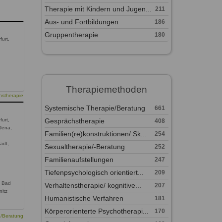
Therapie mit Kindern und Jugen...
211
Aus- und Fortbildungen
186
Gruppentherapie
180
furt,
Therapiemethoden
nstherapie
Systemische Therapie/Beratung
661
Gesprächstherapie
furt,
408
 Jena,
Familien(re)konstruktionen/ Sk...
254
adt,
Sexualtherapie/-Beratung
252
Familienaufstellungen
247
Tiefenpsychologisch orientiert...
209
, Bad
Verhaltenstherapie/ kognitive...
207
nitz
Humanistische Verfahren
181
Körperorienterte Psychotherapi...
170
e/Beratung