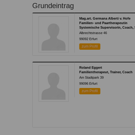
Kontakt
Angebot
Grundeintrag
auf.
Therapeutenliste
nach
Zum Kontaktformular
Mag.art. Germana Alberti v. Hofe
Methode
Familien- und Paartherapeutin
Systemische Supervisorin, Coach,
Therapeutenliste
Albrechtstrasse 46
nach
99092
Erfurt
Themen
zum Profil
Roland Eggert
Familientherapeut, Trainer, Coach
Am Stadtpark 39
99096
Erfurt
zum Profil