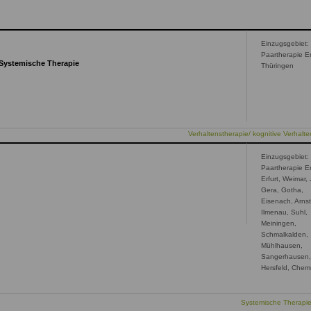
Einzugsgebiet:
Paartherapie Er
 Systemische Therapie
Thüringen
Verhaltenstherapie/ kognitive Verhalte
Einzugsgebiet:
Paartherapie Er
Erfurt, Weimar,
Gera, Gotha,
Eisenach, Arnst
Ilmenau, Suhl,
Meiningen,
Schmalkalden,
Mühlhausen,
Sangerhausen
Hersfeld, Chem
Systemische Therapi