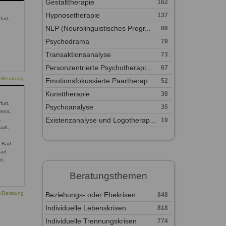
Gestalttherapie
162
Hypnosetherapie
137
furt,
NLP (Neurolinguistisches Progr...
86
Psychodrama
79
Transaktionsanalyse
73
Personzentrierte Psychotherapi...
67
e/Beratung
Emotionsfokussierte Paartherap...
52
Kunsttherapie
38
furt,
Psychoanalyse
35
Jena,
Existenzanalyse und Logotherap...
19
,
adt,
, Bad
Bad
l,
Beratungsthemen
e/Beratung
Beziehungs- oder Ehekrisen
848
Individuelle Lebenskrisen
818
Individuelle Trennungskrisen
774