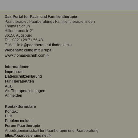
Das Portal für Paar- und Familientherapie
Paartherapie / Paarberatung / Familientherapie finden
Thomas Schuh
Hillenbrandstr. 21
86156 Augsburg
Tel.: 0821/ 29 71 56 48
E-Mail:
info@paartherapeut-finden.de
(link
Webentwicklung mit Drupal
sends
www.thomas-schuh.com
(link
e-
is
mail)
external)
Informationen
Impressum
Datenschutzerklärung
Für Therapeuten
AGB
Als Therapeut eintragen
Anmelden
Kontaktformulare
Kontakt
Hilfe
Problem melden
Forum Paartherapie
Arbeitsgemeinschaft für Paartherapie und Paarberatung
https://paarbeziehung.net
(link