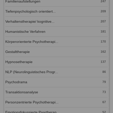
Familienaufstellungen
247
Tiefenpsychologisch orientiert...
209
Verhaltenstherapie/ kognitive...
207
Humanistische Verfahren
181
Körperorienterte Psychotherapi...
170
Gestalttherapie
162
Hypnosetherapie
137
NLP (Neurolinguistisches Progr...
86
Psychodrama
79
Transaktionsanalyse
73
Personzentrierte Psychotherapi...
67
Emotionsfokussierte Paartherap...
52