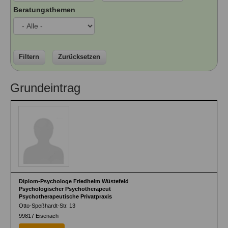
Ausbildungsinstitute
Beratungsthemen
Sitemap
Formular zur Registrierung
Familienthemen
Qualitätssicherung
Fortbildungen
Links
Qualität unserer Therapeuten
Information über Qualifikation
Systemischer Ansatz
Liste der Fachverbände
Filtern
Zurücksetzen
Veranstaltungen
Benutzername
*
Grundeintrag
Seminare und Kurse
Fortbildungen
Passwort
*
vergessen?
Anmelden
Diplom-Psychologe Friedhelm Wüstefeld
Psychologischer Psychotherapeut
Psychotherapeutische Privatpraxis
Otto-Speßhardt-Str. 13
99817
Eisenach