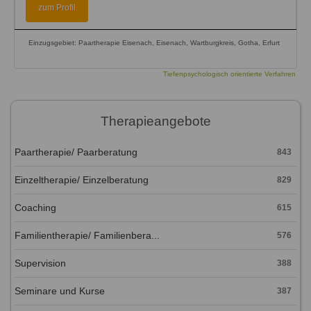
zum Profil
Einzugsgebiet: Paartherapie Eisenach, Eisenach, Wartburgkreis, Gotha, Erfurt
Tiefenpsychologisch orientierte Verfahren
Therapieangebote
Paartherapie/ Paarberatung
843
Einzeltherapie/ Einzelberatung
829
Coaching
615
Familientherapie/ Familienbera...
576
Supervision
388
Seminare und Kurse
387