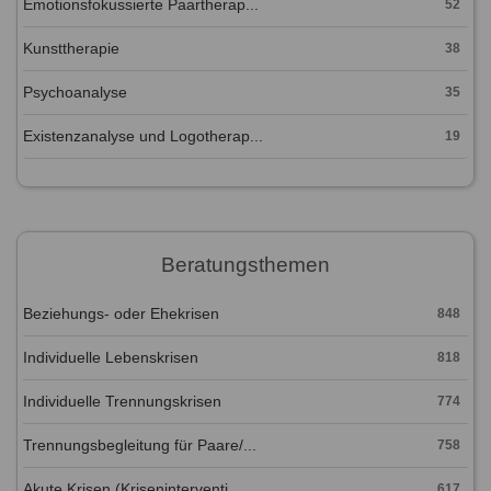
Emotionsfokussierte Paartherap...
52
Kunsttherapie
38
Psychoanalyse
35
Existenzanalyse und Logotherap...
19
Beratungsthemen
Beziehungs- oder Ehekrisen
848
Individuelle Lebenskrisen
818
Individuelle Trennungskrisen
774
Trennungsbegleitung für Paare/...
758
Akute Krisen (Kriseninterventi...
617