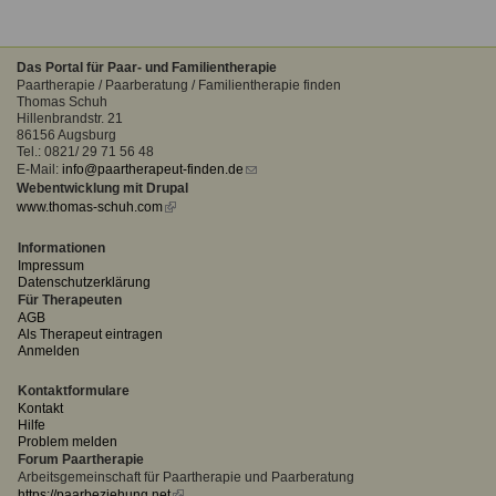
Das Portal für Paar- und Familientherapie
Paartherapie / Paarberatung / Familientherapie finden
Thomas Schuh
Hillenbrandstr. 21
86156 Augsburg
Tel.: 0821/ 29 71 56 48
E-Mail:
info@paartherapeut-finden.de
(link
Webentwicklung mit Drupal
sends
www.thomas-schuh.com
(link
e-
is
mail)
external)
Informationen
Impressum
Datenschutzerklärung
Für Therapeuten
AGB
Als Therapeut eintragen
Anmelden
Kontaktformulare
Kontakt
Hilfe
Problem melden
Forum Paartherapie
Arbeitsgemeinschaft für Paartherapie und Paarberatung
https://paarbeziehung.net
(link