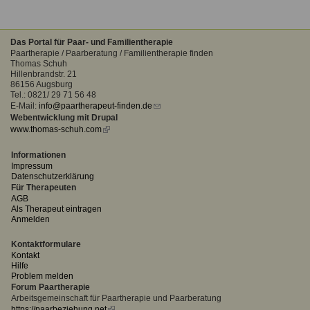
Das Portal für Paar- und Familientherapie
Paartherapie / Paarberatung / Familientherapie finden
Thomas Schuh
Hillenbrandstr. 21
86156 Augsburg
Tel.: 0821/ 29 71 56 48
E-Mail:
info@paartherapeut-finden.de
(link
Webentwicklung mit Drupal
sends
www.thomas-schuh.com
(link
e-
is
mail)
external)
Informationen
Impressum
Datenschutzerklärung
Für Therapeuten
AGB
Als Therapeut eintragen
Anmelden
Kontaktformulare
Kontakt
Hilfe
Problem melden
Forum Paartherapie
Arbeitsgemeinschaft für Paartherapie und Paarberatung
https://paarbeziehung.net
(link