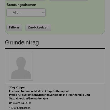
Ausbildungsinstitute
Beratungsthemen
Sitemap
Formular zur Registrierung
Familienthemen
Qualitätssicherung
Fortbildungen
Links
Qualität unserer Therapeuten
Information über Qualifikation
Systemischer Ansatz
Liste der Fachverbände
Filtern
Zurücksetzen
Veranstaltungen
Benutzername
*
Grundeintrag
Seminare und Kurse
Fortbildungen
Passwort
*
vergessen?
Anmelden
Jörg Küpper
Facharzt für Innere Medizin / Psychotherapeut
Praxis für systemische/tiefenpsychologische Paartherapie und
Sexualmedizin/Sexualtherapie
Brückenstraße 29
42799
Leichlingen