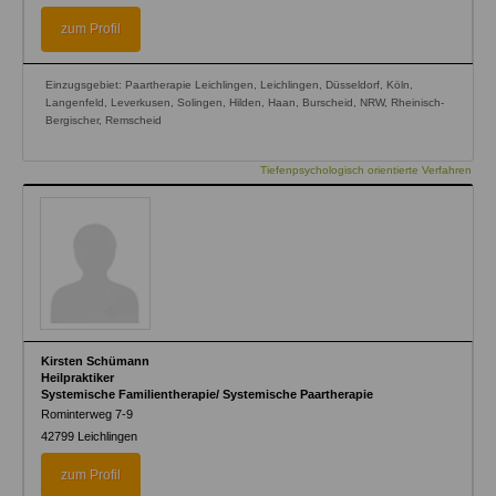
zum Profil
Einzugsgebiet: Paartherapie Leichlingen, Leichlingen, Düsseldorf, Köln,
Langenfeld, Leverkusen, Solingen, Hilden, Haan, Burscheid, NRW, Rheinisch-
Bergischer, Remscheid
Tiefenpsychologisch orientierte Verfahren
Kirsten Schümann
Heilpraktiker
Systemische Familientherapie/ Systemische Paartherapie
Rominterweg 7-9
42799
Leichlingen
zum Profil