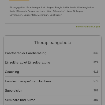
Einzugsgebiet: Paartherapie Leichlingen, Bergisch-Gladbach, Oberbergischer
Kreis, Rheinisch Bergischer Kreis, Köln, Düsseldorf, Haan, Solingen,
Leverkusen, Langenfeld, Mettmann, Leichlingen
Familienaufstellungen
Therapieangebote
Paartherapie/ Paarberatung
843
Einzeltherapie/ Einzelberatung
829
Coaching
615
Familientherapie/ Familienbera...
576
Supervision
388
Seminare und Kurse
387