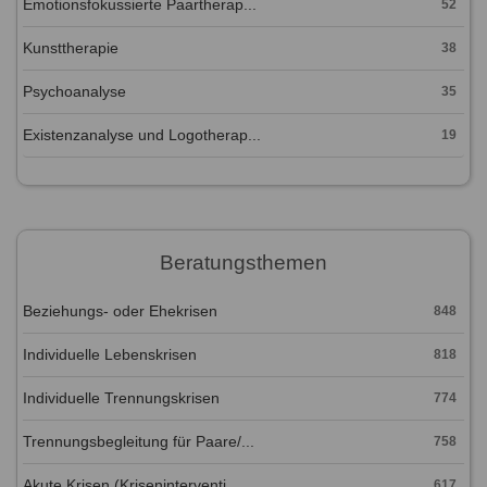
Emotionsfokussierte Paartherap...
52
Kunsttherapie
38
Psychoanalyse
35
Existenzanalyse und Logotherap...
19
Beratungsthemen
Beziehungs- oder Ehekrisen
848
Individuelle Lebenskrisen
818
Individuelle Trennungskrisen
774
Trennungsbegleitung für Paare/...
758
Akute Krisen (Kriseninterventi...
617