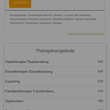
zum Profil
Einzugsgebiet: Paartherapie Dreieich, Dreieich, Langen, Neu-Isenburg,
Heusenstamm, Frankfurt, Offenbach, Mörfelden-Walldorf, Messel, Darmstadt,
Dietzenbach, Rödermark, Egelsbach, Rodgau
Systemische Therapie/Beratung
Therapieangebote
Paartherapie/ Paarberatung
843
Einzeltherapie/ Einzelberatung
829
Coaching
615
Familientherapie/ Familienbera...
576
Supervision
388