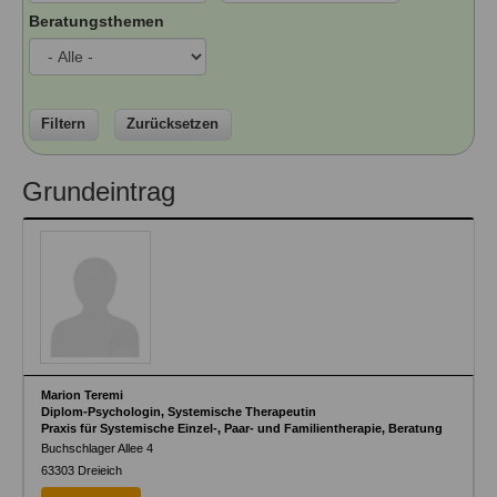
Ausbildungsinstitute
Beratungsthemen
Sitemap
Formular zur Registrierung
Familienthemen
Qualitätssicherung
Fortbildungen
Links
Qualität unserer Therapeuten
Information über Qualifikation
Systemischer Ansatz
Liste der Fachverbände
Filtern
Zurücksetzen
Veranstaltungen
Benutzername
*
Grundeintrag
Seminare und Kurse
Fortbildungen
Passwort
*
vergessen?
Anmelden
Marion Teremi
Diplom-Psychologin, Systemische Therapeutin
Praxis für Systemische Einzel-, Paar- und Familientherapie, Beratung
Buchschlager Allee 4
63303
Dreieich