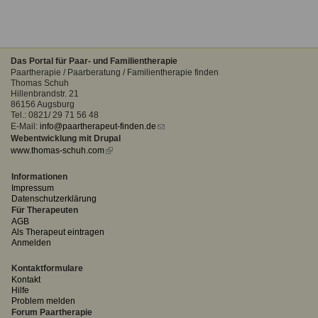
Das Portal für Paar- und Familientherapie
Paartherapie / Paarberatung / Familientherapie finden
Thomas Schuh
Hillenbrandstr. 21
86156 Augsburg
Tel.: 0821/ 29 71 56 48
E-Mail:
info@paartherapeut-finden.de
(link
Webentwicklung mit Drupal
sends
www.thomas-schuh.com
(link
e-
is
mail)
external)
Informationen
Impressum
Datenschutzerklärung
Für Therapeuten
AGB
Als Therapeut eintragen
Anmelden
Kontaktformulare
Kontakt
Hilfe
Problem melden
Forum Paartherapie