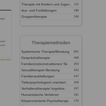
Therapie mit Kindern und Jugen...
211
Aus- und Fortbildungen
186
Gruppentherapie
180
egel,
weil,
Therapiemethoden
 Lahr,
Systemische Therapie/Beratung
661
Gesprächstherapie
408
nstherapie
Familien(re)konstruktionen/ Sk...
254
Sexualtherapie/-Beratung
252
Familienaufstellungen
247
Tiefenpsychologisch orientiert...
209
Verhaltenstherapie/ kognitive...
207
Humanistische Verfahren
181
Körperorienterte Psychotherapi...
170