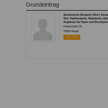
Kontakt
Angebot
Grundeintrag
auf.
Therapeutenliste
nach
Zum Kontaktformular
Systemische Beraterin (M.A.) Sonj
Methode
Zert. Paarberaterin, Mediatorin, Dip
Angebote für Paare und Einzelper
Therapeutenliste
Hauptstraße 29
nach
79359
Riegel
Themen
zum Profil