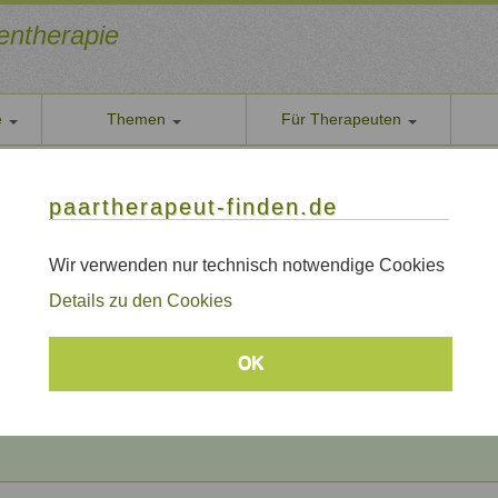
ientherapie
e
Themen
Für Therapeuten
Über u
paarther
thoden
Themen
Qualität
paartherapeut-finden.de
Datens
apie / Paartherapie Riegel
Wir nehe
Wir verwenden nur technisch notwendige Cookies
 / Paartherapie Riegel
AGB
Details zu den Cookies
Allgeme
Impre
Beratungsthemen
OK
Sitem
Links