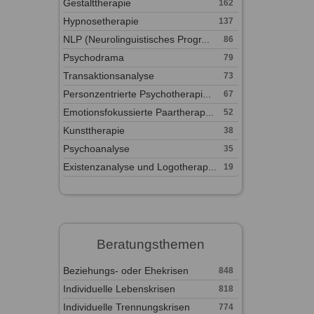
Gestalttherapie
162
Hypnosetherapie
137
NLP (Neurolinguistisches Progr...
86
Psychodrama
79
Transaktionsanalyse
73
Personzentrierte Psychotherapi...
67
Emotionsfokussierte Paartherap...
52
Kunsttherapie
38
Psychoanalyse
35
Existenzanalyse und Logotherap...
19
Beratungsthemen
Beziehungs- oder Ehekrisen
848
Individuelle Lebenskrisen
818
Individuelle Trennungskrisen
774