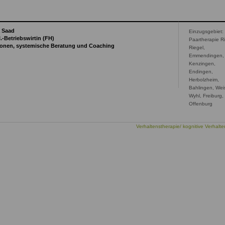
a Saad
Einzugsgebiet:
l.-Betriebswirtin (FH)
Paartherapie Ri
sonen, systemische Beratung und Coaching
Riegel,
Emmendingen,
Kenzingen,
Endingen,
Herbolzheim,
Bahlingen, Weis
Wyhl, Freiburg,
Offenburg
Verhaltenstherapie/ kognitive Verhalte