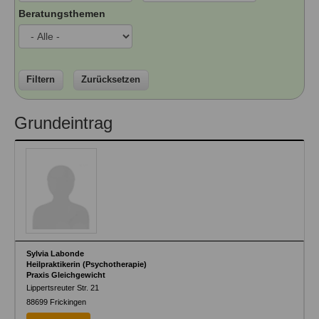
Ausbildungsinstitute
Beratungsthemen
Sitemap
Formular zur Registrierung
Familienthemen
Qualitätssicherung
Fortbildungen
Links
Qualität unserer Therapeuten
Information über Qualifikation
Systemischer Ansatz
Liste der Fachverbände
Filtern
Zurücksetzen
Veranstaltungen
Benutzername
*
Grundeintrag
Seminare und Kurse
Fortbildungen
Passwort
*
vergessen?
Anmelden
Sylvia Labonde
Heilpraktikerin (Psychotherapie)
Praxis Gleichgewicht
Lippertsreuter Str. 21
88699
Frickingen