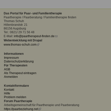
Das Portal für Paar- und Familientherapie
Paartherapie / Paarberatung / Familientherapie finden
Thomas Schuh
Hillenbrandstr. 21
86156 Augsburg
Tel.: 0821/ 29 71 56 48
E-Mail:
info@paartherapeut-finden.de
(link
Webentwicklung mit Drupal
sends
www.thomas-schuh.com
(link
e-
is
mail)
external)
Informationen
Impressum
Datenschutzerklärung
Für Therapeuten
AGB
Als Therapeut eintragen
Anmelden
Kontaktformulare
Kontakt
Hilfe
Problem melden
Forum Paartherapie
Arbeitsgemeinschaft für Paartherapie und Paarberatung
https://paarbeziehung.net
(link