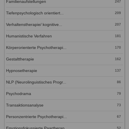
Familienaufstellungen
247
Tiefenpsychologisch orientiert...
209
Verhaltenstherapie/ kognitive...
207
Humanistische Verfahren
181
Körperorienterte Psychotherapi...
170
Gestalttherapie
162
Hypnosetherapie
137
NLP (Neurolinguistisches Progr...
86
Psychodrama
79
Transaktionsanalyse
73
Personzentrierte Psychotherapi...
67
Emotionsfokussierte Paartherap...
52