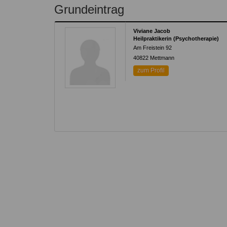
Kontakt
Angebot
Grundeintrag
auf.
Therapeutenliste
nach
Zum Kontaktformular
Viviane Jacob
Methode
Heilpraktikerin (Psychotherapie)
Am Freistein 92
Therapeutenliste
40822
Mettmann
nach
zum Profil
Themen