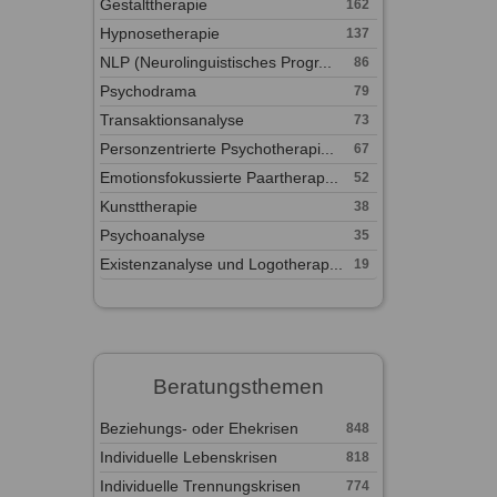
Gestalttherapie
162
Hypnosetherapie
137
NLP (Neurolinguistisches Progr...
86
Psychodrama
79
Transaktionsanalyse
73
Personzentrierte Psychotherapi...
67
Emotionsfokussierte Paartherap...
52
Kunsttherapie
38
Psychoanalyse
35
Existenzanalyse und Logotherap...
19
Beratungsthemen
Beziehungs- oder Ehekrisen
848
Individuelle Lebenskrisen
818
Individuelle Trennungskrisen
774