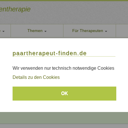
ientherapie
e
Themen
Für Therapeuten
Über u
paarther
thoden
Themen
Qualität
paartherapeut-finden.de
Datens
rapie / Paartherapie Mettmann
Wir nehe
Wir verwenden nur technisch notwendige Cookies
e / Paartherapie Mettmann
AGB
Details zu den Cookies
Allgeme
Impre
Beratungsthemen
OK
Sitem
Links