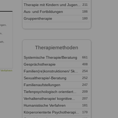
Therapie mit Kindern und Jugen...
211
Aus- und Fortbildungen
186
Gruppentherapie
180
ngen,
n,
ath,
Therapiemethoden
Systemische Therapie/Beratung
661
Gesprächstherapie
408
Familien(re)konstruktionen/ Sk...
 Verfahren
254
Sexualtherapie/-Beratung
252
Familienaufstellungen
247
Tiefenpsychologisch orientiert...
209
Verhaltenstherapie/ kognitive...
207
Humanistische Verfahren
181
Körperorienterte Psychotherapi...
170