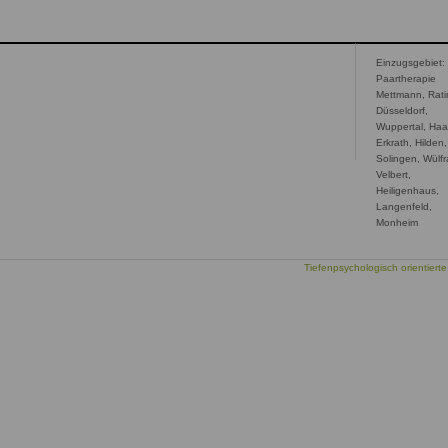
Einzugsgebiet:
Paartherapie
Mettmann, Rati
Düsseldorf,
Wuppertal, Haa
Erkrath, Hilden,
Solingen, Wülfr
Velbert,
Heiligenhaus,
Langenfeld,
Monheim
Tiefenpsychologisch orientierte