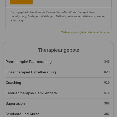
Einzugsgebiet: Paartherapie Kernen, Rems-Murr-Kreis, Stuttgart, Aalen,
Ludwigsburg, Esslingen, Waiblingen, Fellbach, Winnenden, Weinstadt, Kernen,
Backnang
Tiefenpsychologisch orientierte Verfahren
Therapieangebote
Paartherapie/ Paarberatung
843
Einzeltherapie/ Einzelberatung
829
Coaching
615
Familientherapie/ Familienbera...
576
Supervision
388
Seminare und Kurse
387