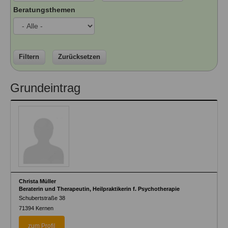
Ausbildungsinstitute
Beratungsthemen
Sitemap
Formular zur Registrierung
Familienthemen
Qualitätssicherung
Fortbildungen
Links
Qualität unserer Therapeuten
Information über Qualifikation
Systemischer Ansatz
Liste der Fachverbände
Filtern
Zurücksetzen
Veranstaltungen
Benutzername
*
Grundeintrag
Seminare und Kurse
Fortbildungen
Passwort
*
vergessen?
Anmelden
Christa Müller
Beraterin und Therapeutin, Heilpraktikerin f. Psychotherapie
Schubertstraße 38
71394
Kernen
zum Profil