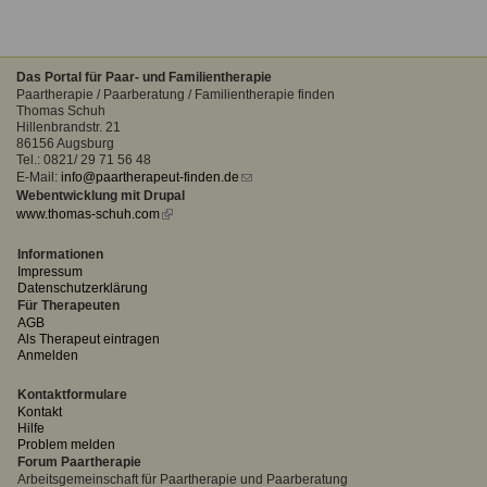
Das Portal für Paar- und Familientherapie
Paartherapie / Paarberatung / Familientherapie finden
Thomas Schuh
Hillenbrandstr. 21
86156 Augsburg
Tel.: 0821/ 29 71 56 48
E-Mail:
info@paartherapeut-finden.de
(link
Webentwicklung mit Drupal
sends
www.thomas-schuh.com
(link
e-
is
mail)
external)
Informationen
Impressum
Datenschutzerklärung
Für Therapeuten
AGB
Als Therapeut eintragen
Anmelden
Kontaktformulare
Kontakt
Hilfe
Problem melden
Forum Paartherapie
Arbeitsgemeinschaft für Paartherapie und Paarberatung