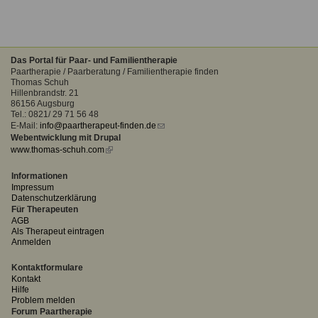
Das Portal für Paar- und Familientherapie
Paartherapie / Paarberatung / Familientherapie finden
Thomas Schuh
Hillenbrandstr. 21
86156 Augsburg
Tel.: 0821/ 29 71 56 48
E-Mail:
info@paartherapeut-finden.de
(link
Webentwicklung mit Drupal
sends
www.thomas-schuh.com
(link
e-
is
mail)
external)
Informationen
Impressum
Datenschutzerklärung
Für Therapeuten
AGB
Als Therapeut eintragen
Anmelden
Kontaktformulare
Kontakt
Hilfe
Problem melden
Forum Paartherapie