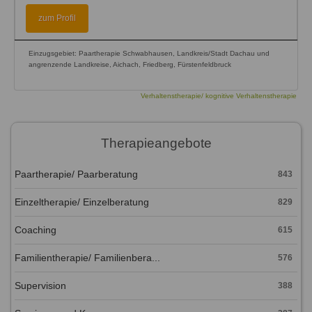
zum Profil
Einzugsgebiet: Paartherapie Schwabhausen, Landkreis/Stadt Dachau und
angrenzende Landkreise, Aichach, Friedberg, Fürstenfeldbruck
Verhaltenstherapie/ kognitive Verhaltenstherapie
Therapieangebote
Paartherapie/ Paarberatung
843
Einzeltherapie/ Einzelberatung
829
Coaching
615
Familientherapie/ Familienbera...
576
Supervision
388