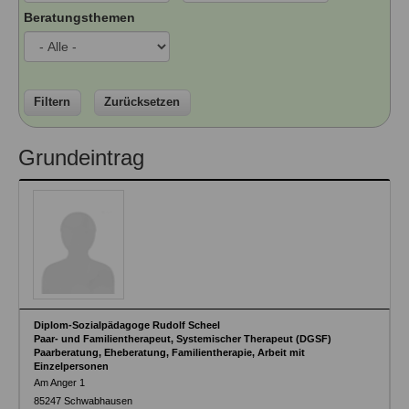
Ausbildungsinstitute
Beratungsthemen
Sitemap
Formular zur Registrierung
Familienthemen
Qualitätssicherung
Fortbildungen
Links
Qualität unserer Therapeuten
Information über Qualifikation
Systemischer Ansatz
Liste der Fachverbände
Filtern
Zurücksetzen
Veranstaltungen
Benutzername
*
Grundeintrag
Seminare und Kurse
Fortbildungen
Passwort
*
vergessen?
Anmelden
Diplom-Sozialpädagoge Rudolf Scheel
Paar- und Familientherapeut, Systemischer Therapeut (DGSF)
Paarberatung, Eheberatung, Familientherapie, Arbeit mit
Einzelpersonen
Am Anger 1
85247
Schwabhausen