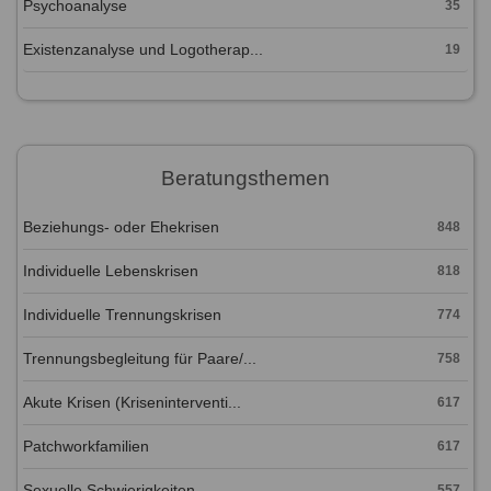
Psychoanalyse
35
Existenzanalyse und Logotherap...
19
Beratungsthemen
Beziehungs- oder Ehekrisen
848
Individuelle Lebenskrisen
818
Individuelle Trennungskrisen
774
Trennungsbegleitung für Paare/...
758
Akute Krisen (Kriseninterventi...
617
Patchworkfamilien
617
Sexuelle Schwierigkeiten
557