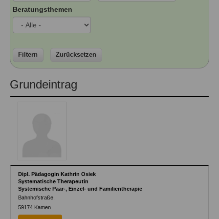
Ausbildungsinstitute
Beratungsthemen
Sitemap
Formular zur Registrierung
Familienthemen
Qualitätssicherung
Fortbildungen
Links
Qualität unserer Therapeuten
Information über Qualifikation
Systemischer Ansatz
Liste der Fachverbände
Filtern
Zurücksetzen
Veranstaltungen
Benutzername
*
Grundeintrag
Seminare und Kurse
Fortbildungen
Passwort
*
vergessen?
Anmelden
Dipl. Pädagogin Kathrin Osiek
Systematische Therapeutin
Systemische Paar-, Einzel- und Familientherapie
Bahnhofstraße.
59174
Kamen