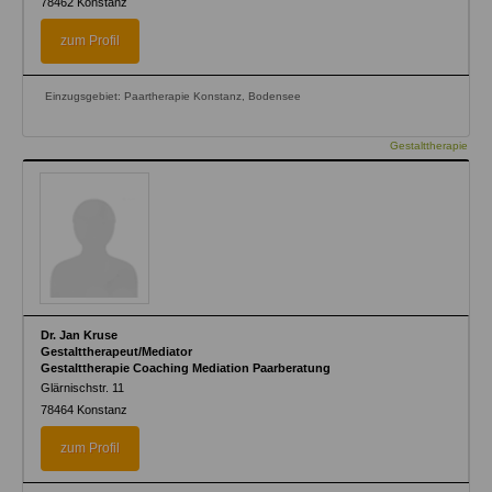
78462
Konstanz
zum Profil
Einzugsgebiet: Paartherapie Konstanz, Bodensee
Gestalttherapie
Dr. Jan Kruse
Gestalttherapeut/Mediator
Gestalttherapie Coaching Mediation Paarberatung
Glärnischstr. 11
78464
Konstanz
zum Profil