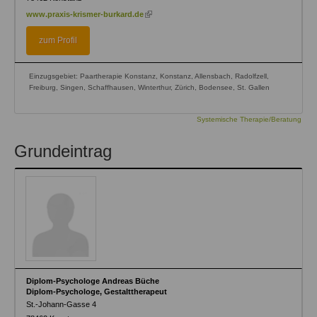
(link
www.praxis-krismer-burkard.de
is
external)
zum Profil
Einzugsgebiet: Paartherapie Konstanz, Konstanz, Allensbach, Radolfzell,
Freiburg, Singen, Schaffhausen, Winterthur, Zürich, Bodensee, St. Gallen
Systemische Therapie/Beratung
Grundeintrag
Diplom-Psychologe Andreas Büche
Diplom-Psychologe, Gestalttherapeut
St.-Johann-Gasse 4