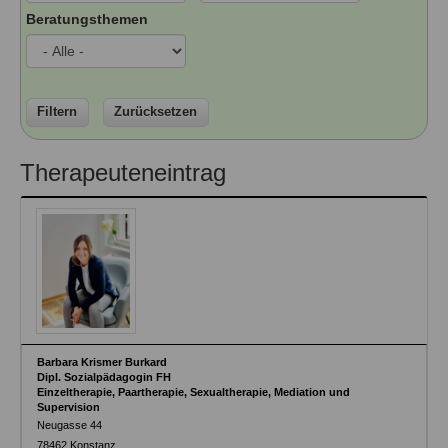
Ausbildungsinstitute
Beratungsthemen
Sitemap
Formular zur Registrierung
Familienthemen
Qualitätssicherung
Fortbildungen
Links
Qualität unserer Therapeuten
Information über Qualifikation
Systemischer Ansatz
Liste der Fachverbände
Filtern
Zurücksetzen
Veranstaltungen
Benutzername
*
Therapeuteneintrag
Seminare und Kurse
Fortbildungen
Passwort
*
vergessen?
Anmelden
Barbara Krismer Burkard
Dipl. Sozialpädagogin FH
Einzeltherapie, Paartherapie, Sexualtherapie, Mediation und
Supervision
Neugasse 44
78462
Konstanz