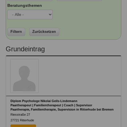
Ausbildungsinstitute
Beratungsthemen
Sitemap
Formular zur Registrierung
Familienthemen
Qualitätssicherung
Fortbildungen
Links
Qualität unserer Therapeuten
Information über Qualifikation
Systemischer Ansatz
Liste der Fachverbände
Filtern
Zurücksetzen
Veranstaltungen
Benutzername
*
Grundeintrag
Seminare und Kurse
Fortbildungen
Passwort
*
vergessen?
Anmelden
Diplom Psychologe Nikolai Geils-Lindemann
Paartherapeut | Familientherapeut | Coach | Supervisor
Paartherapie, Familientherapie, Supervision in Ritterhude bei Bremen
Riesstraße 27
27721
Ritterhude