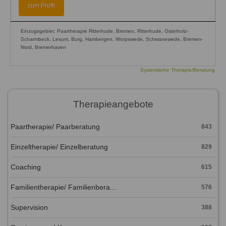
zum Profil
Einzugsgebiet: Paartherapie Ritterhude, Bremen, Ritterhude, Osterholz-
Scharmbeck, Lesum, Burg, Hambergen, Worpswede, Schwanewede, Bremen-
Nord, Bremerhaven
Systemische Therapie/Beratung
Therapieangebote
Paartherapie/ Paarberatung
843
Einzeltherapie/ Einzelberatung
829
Coaching
615
Familientherapie/ Familienbera...
576
Supervision
388