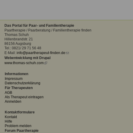
Das Portal für Paar- und Familientherapie
Paartherapie / Paarberatung / Familientherapie finden
Thomas Schuh
Hillenbrandstr. 21
86156 Augsburg
Tel.: 0821/ 29 71 56 48
E-Mail:
info@paartherapeut-finden.de
(link
Webentwicklung mit Drupal
sends
www.thomas-schuh.com
(link
e-
is
mail)
external)
Informationen
Impressum
Datenschutzerklärung
Für Therapeuten
AGB
Als Therapeut eintragen
Anmelden
Kontaktformulare
Kontakt
Hilfe
Problem melden
Forum Paartherapie