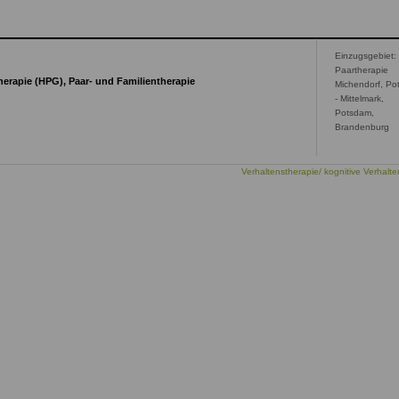
Einzugsgebiet:
Paartherapie
erapie (HPG), Paar- und Familientherapie
Michendorf, P
- Mittelmark,
Potsdam,
Brandenburg
Verhaltenstherapie/ kognitive Verhalte