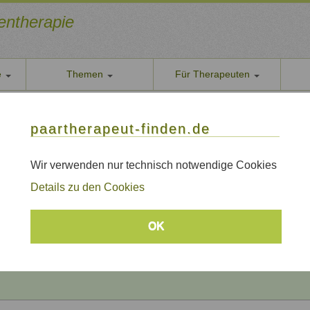
ientherapie
e
Themen
Für Therapeuten
Über u
paarther
thoden
Themen
Qualität
paartherapeut-finden.de
Datens
rapie / Paartherapie Michendorf
Wir nehe
Wir verwenden nur technisch notwendige Cookies
 / Paartherapie Michendorf
AGB
Details zu den Cookies
Allgeme
Impre
Beratungsthemen
OK
Sitem
Links