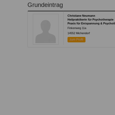
Kontakt
Angebot
Grundeintrag
auf.
Therapeutenliste
nach
Zum Kontaktformular
Christiane Neumann
Methode
Heilpraktikerin für Psychotherapie
Praxis für Entspannung & Psychoth
Therapeutenliste
Finkenweg 11a
nach
14552
Michendorf
Themen
zum Profil