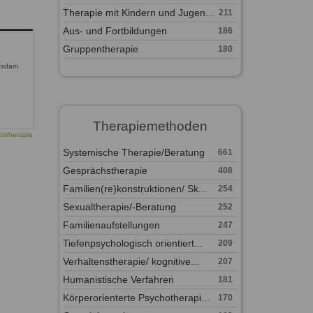
Therapie mit Kindern und Jugen...
211
Aus- und Fortbildungen
186
Gruppentherapie
180
otsdam
Therapiemethoden
nstherapie
Systemische Therapie/Beratung
661
Gesprächstherapie
408
Familien(re)konstruktionen/ Sk...
254
Sexualtherapie/-Beratung
252
Familienaufstellungen
247
Tiefenpsychologisch orientiert...
209
Verhaltenstherapie/ kognitive...
207
Humanistische Verfahren
181
Körperorienterte Psychotherapi...
170