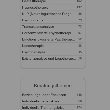
Gestalttherapie
162
Hypnosetherapie
137
NLP (Neurolinguistisches Progr...
86
Psychodrama
79
Transaktionsanalyse
73
Personzentrierte Psychotherapi...
67
Emotionsfokussierte Paartherap...
52
Kunsttherapie
38
Psychoanalyse
35
Existenzanalyse und Logotherap...
19
Beratungsthemen
Beziehungs- oder Ehekrisen
848
Individuelle Lebenskrisen
818
Individuelle Trennungskrisen
774