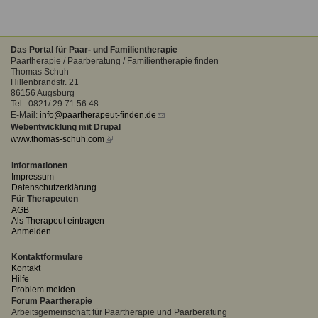
Das Portal für Paar- und Familientherapie
Paartherapie / Paarberatung / Familientherapie finden
Thomas Schuh
Hillenbrandstr. 21
86156 Augsburg
Tel.: 0821/ 29 71 56 48
E-Mail:
info@paartherapeut-finden.de
(link
Webentwicklung mit Drupal
sends
www.thomas-schuh.com
(link
e-
is
mail)
external)
Informationen
Impressum
Datenschutzerklärung
Für Therapeuten
AGB
Als Therapeut eintragen
Anmelden
Kontaktformulare
Kontakt
Hilfe
Problem melden
Forum Paartherapie
Arbeitsgemeinschaft für Paartherapie und Paarberatung