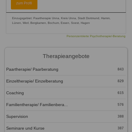
zum Profil
Einzugsgebiet: Paartherapie Unna, Kreis Unna, Stadt Dortmund, Hamm,
Lünen, Werl, Bergkamen, Bochum, Essen, Soest, Hagen
Personzentrierte Psychotherapie/-Beratung
Therapieangebote
Paartherapie/ Paarberatung
843
Einzeltherapie/ Einzelberatung
829
Coaching
615
Familientherapie/ Familienbera...
576
Supervision
388
Seminare und Kurse
387