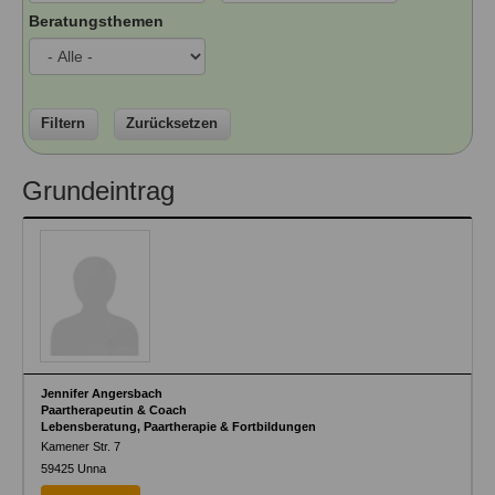
Ausbildungsinstitute
Beratungsthemen
Sitemap
Formular zur Registrierung
Familienthemen
Qualitätssicherung
Fortbildungen
Links
Qualität unserer Therapeuten
Information über Qualifikation
Systemischer Ansatz
Liste der Fachverbände
Filtern
Zurücksetzen
Veranstaltungen
Benutzername
*
Grundeintrag
Seminare und Kurse
Fortbildungen
Passwort
*
vergessen?
Anmelden
Jennifer Angersbach
Paartherapeutin & Coach
Lebensberatung, Paartherapie & Fortbildungen
Kamener Str. 7
59425
Unna