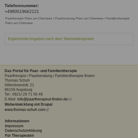
Ausbildungsinstitute
Telefonnummer:
Sitemap
Formular zur Registrierung
Familienthemen
Qualitätssicherung
+4980519662121
Fortbildungen
Links
Paartherapie Prien am Chiemsee / Paarberatung Prien am Chiemsee / Familientherapie
Qualität unserer Therapeuten
Information über Qualifikation
Prien am Chiemsee
Systemischer Ansatz
Liste der Fachverbände
Ergänzende Angaben nach dem Telemediengesetz
Benutzername
*
Veranstaltungen
Seminare und Kurse
Passwort
*
Fortbildungen
Das Portal für Paar- und Familientherapie
Paartherapie / Paarberatung / Familientherapie finden
vergessen?
Thomas Schuh
Hillenbrandstr. 21
Anmelden
86156 Augsburg
Tel.: 0821/ 29 71 56 48
E-Mail:
info@paartherapeut-finden.de
(link
Webentwicklung mit Drupal
sends
www.thomas-schuh.com
(link
e-
is
mail)
external)
Informationen
Impressum
Datenschutzerklärung
Für Therapeuten