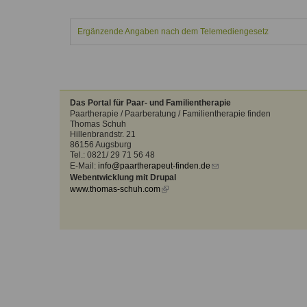
Kontakt
Angebot
auf.
Therapeutenliste
Ergänzende Angaben nach dem Telemediengesetz
nach
Zum Kontaktformular
Methode
Therapeutenliste
nach
Themen
Das Portal für Paar- und Familientherapie
Paartherapie / Paarberatung / Familientherapie finden
Thomas Schuh
Hillenbrandstr. 21
86156 Augsburg
Tel.: 0821/ 29 71 56 48
E-Mail:
info@paartherapeut-finden.de
(link
Webentwicklung mit Drupal
sends
www.thomas-schuh.com
(link
e-
is
mail)
external)