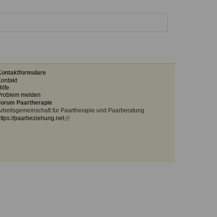
ontaktformulare
ontakt
ilfe
Problem melden
orum Paartherapie
rbeitsgemeinschaft für Paartherapie und Paarberatung
ttps://paarbeziehung.net
(link
is
external)