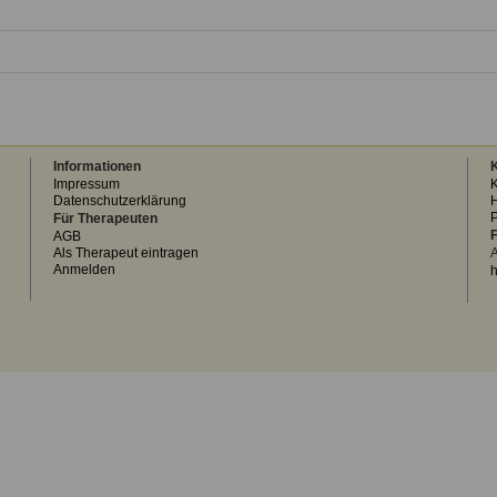
Informationen
K
Impressum
K
Datenschutzerklärung
H
Für Therapeuten
F
AGB
Als Therapeut eintragen
A
Anmelden
h