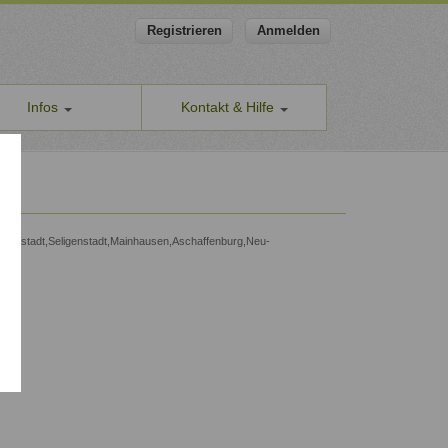
Registrieren
Anmelden
Infos
Kontakt & Hilfe
ns
Allgemeines Kontaktformular
apeut-finden.de
Hilfe & Supportanfragen
in
chutzerklärung
Wir sind gerne für Sie da.
men den Schutz Ihrer Daten ernst
Problem melden
Darmstadt,Seligenstadt,Mainhausen,Aschaffenburg,Neu-
Auch anonyme Meldung möglich
ine Geschäftsbedingungen
Formular zur Registrierung
ssum
Zum Registrierungsformular
ap