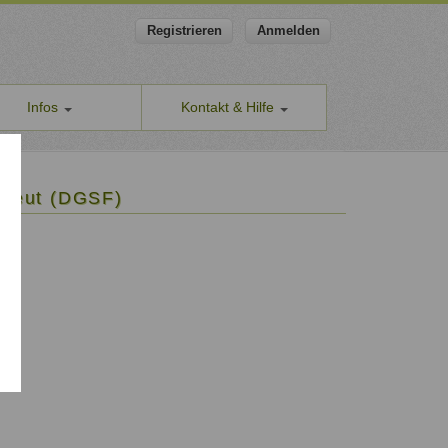
Registrieren
Anmelden
Infos
Kontakt & Hilfe
ns
Allgemeines Kontaktformular
apeut-finden.de
Hilfe & Supportanfragen
rapeut (DGSF)
chutzerklärung
Wir sind gerne für Sie da.
men den Schutz Ihrer Daten ernst
Problem melden
Auch anonyme Meldung möglich
ine Geschäftsbedingungen
Formular zur Registrierung
ssum
Zum Registrierungsformular
ap