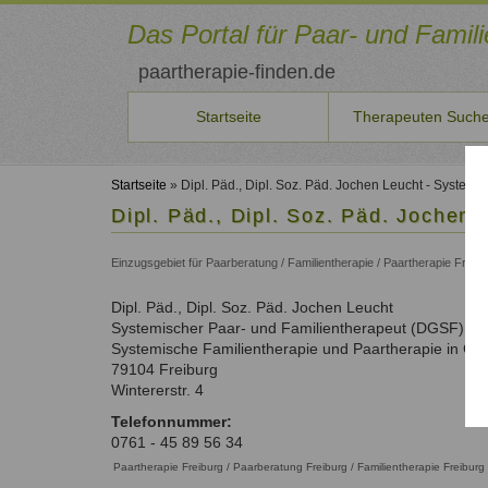
Direkt
zum
Das Portal für Paar- und Famil
Inhalt
paartherapie-finden.de
Startseite
Therapeuten Such
Sie
Therapeuten
Für
Veranstaltungen
Aus-/Fortbildung
Qualitätssicherung
Benutzername
Neuste Artikel
möchten
*
finden
neue
Startseite
» Dipl. Päd., Dipl. Soz. Päd. Jochen Leucht - System
Seminare
Ausbildungsinstitute
Qualität
selbst
Aktuelles
Therapeuten
Dipl. Päd., Dipl. Soz. Päd. Jochen
Therapeuten
und
unserer
Liste der Systemischen Institute
Beiträge
Persönlichkeitsentwicklung
Passwort
Suche
Konditionen
Kurse
Therapeuten
auf
Fortbildungen
*
und
Einzugsgebiet für Paarberatung / Familientherapie / Paartherapie Fre
Paar- und Familientherapeuten in Ihrer Nähe
Aktuelle Angebote
Qualitätsicherung und Kriterien.
paartherapeut-
Paarbeziehung
Aktuelle Fortbildungen
Schritte
finden.de
Therapeutenliste
Fortbildungen
Familienthemen
Dipl. Päd., Dipl. Soz. Päd.
Jochen
veröffentlichen
Leucht
So können Sie sich eintragen
Information
vergessen?
nach
Für Therapeuten und Berater
Systemischer Paar- und Familientherapeut (DGSF)
oder
über
Anmelden
Systemischer
Name
Als
Systemische Familientherapie und Paartherapie in Co-
Seminare
Qualifikation
Ansatz
Therapeut
79104
Freiburg
ausschreiben?
Therapeutenliste
Unsere Empfehlungen zur Qualifizierung
Registrieren
Wintererstr. 4
Dann
nach
Zum Registrierungsformular
Liste
nehmen
Ort
Telefonnummer:
der
Sie
0761 - 45 89 56 34
Therapeutenliste
Fachverbände
mit
Paartherapie Freiburg / Paarberatung Freiburg / Familientherapie Freiburg
nach
uns