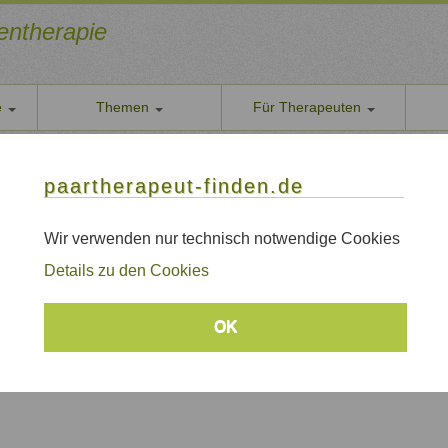
ientherapie
e
Themen
Für Therapeuten
Über u
ischer Paar- und Familientherapeut (DGSF)
paarther
paartherapeut-finden.de
 Leucht - Systemischer Paar- und Familienthe
Datens
Wir nehe
Wir verwenden nur technisch notwendige Cookies
iburg, Süddeutschland und Deutschschweiz
AGB
Details zu den Cookies
Allgeme
Impre
Therapie und Einzeltherapie
OK
Sitem
Links