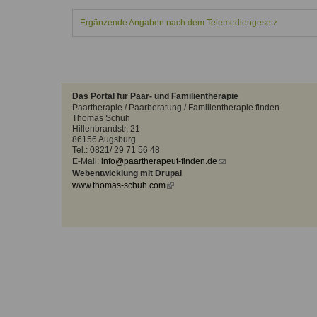
Kontakt
Angebot
auf.
Ergänzende Angaben nach dem Telemediengesetz
Therapeutenliste
nach
Zum Kontaktformular
Methode
Therapeutenliste
nach
Das Portal für Paar- und Familientherapie
Themen
Paartherapie / Paarberatung / Familientherapie finden
Thomas Schuh
Hillenbrandstr. 21
86156 Augsburg
Tel.: 0821/ 29 71 56 48
E-Mail:
info@paartherapeut-finden.de
(link
Webentwicklung mit Drupal
sends
www.thomas-schuh.com
(link
e-
is
mail)
external)