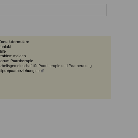
ontaktformulare
ontakt
ilfe
Problem melden
orum Paartherapie
rbeitsgemeinschaft für Paartherapie und Paarberatung
ttps://paarbeziehung.net
(link
is
external)