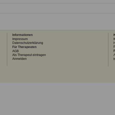
Informationen
K
Impressum
K
Datenschutzerklärung
H
Für Therapeuten
F
AGB
Als Therapeut eintragen
A
Anmelden
h