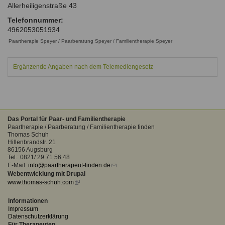
Allerheiligenstraße 43
Ausbildungsinstitute
Sitemap
Formular zur Registrierung
Familienthemen
Qualitätssicherung
Telefonnummer:
Fortbildungen
Links
4962053051934
Qualität unserer Therapeuten
Information über Qualifikation
Systemischer Ansatz
Paartherapie Speyer / Paarberatung Speyer / Familientherapie Speyer
Liste der Fachverbände
Ergänzende Angaben nach dem Telemediengesetz
Benutzername
*
Veranstaltungen
Seminare und Kurse
Passwort
*
Fortbildungen
Das Portal für Paar- und Familientherapie
Paartherapie / Paarberatung / Familientherapie finden
vergessen?
Thomas Schuh
Anmelden
Hillenbrandstr. 21
86156 Augsburg
Tel.: 0821/ 29 71 56 48
E-Mail:
info@paartherapeut-finden.de
(link
Webentwicklung mit Drupal
sends
www.thomas-schuh.com
(link
e-
is
mail)
external)
Informationen
Impressum
Datenschutzerklärung
Für Therapeuten