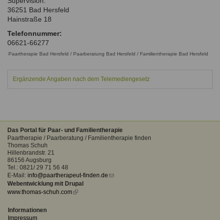
Supervision.
Ausbildungsinstitute
36251
Bad Hersfeld
Sitemap
Formular zur Registrierung
Familienthemen
Qualitätssicherung
Hainstraße 18
Fortbildungen
Links
Qualität unserer Therapeuten
Telefonnummer:
Information über Qualifikation
Systemischer Ansatz
06621-66277
Liste der Fachverbände
Paartherapie Bad Hersfeld / Paarberatung Bad Hersfeld / Familientherapie Bad Hersfeld
Benutzername
*
Veranstaltungen
Ergänzende Angaben nach dem Telemediengesetz
Seminare und Kurse
Passwort
*
Fortbildungen
vergessen?
Das Portal für Paar- und Familientherapie
Paartherapie / Paarberatung / Familientherapie finden
Anmelden
Thomas Schuh
Hillenbrandstr. 21
86156 Augsburg
Tel.: 0821/ 29 71 56 48
E-Mail:
info@paartherapeut-finden.de
(link
Webentwicklung mit Drupal
sends
www.thomas-schuh.com
(link
e-
is
mail)
external)
Informationen
Impressum