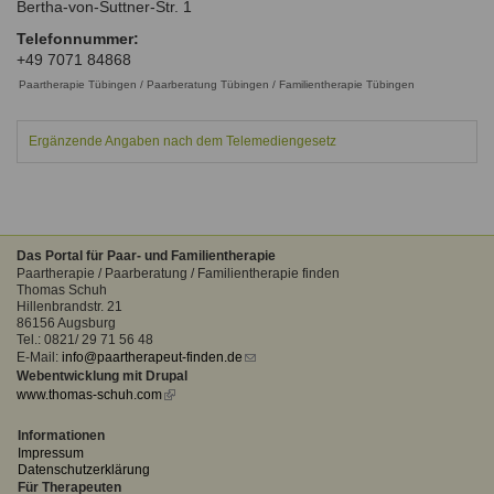
Bertha-von-Suttner-Str. 1
Ausbildungsinstitute
Sitemap
Formular zur Registrierung
Familienthemen
Qualitätssicherung
Telefonnummer:
Fortbildungen
+49 7071 84868
Links
Qualität unserer Therapeuten
Information über Qualifikation
Paartherapie Tübingen / Paarberatung Tübingen / Familientherapie Tübingen
Systemischer Ansatz
Liste der Fachverbände
Ergänzende Angaben nach dem Telemediengesetz
Benutzername
*
Veranstaltungen
Seminare und Kurse
Passwort
*
Fortbildungen
Das Portal für Paar- und Familientherapie
Paartherapie / Paarberatung / Familientherapie finden
vergessen?
Thomas Schuh
Hillenbrandstr. 21
Anmelden
86156 Augsburg
Tel.: 0821/ 29 71 56 48
E-Mail:
info@paartherapeut-finden.de
(link
Webentwicklung mit Drupal
sends
www.thomas-schuh.com
(link
e-
is
mail)
external)
Informationen
Impressum
Datenschutzerklärung
Für Therapeuten