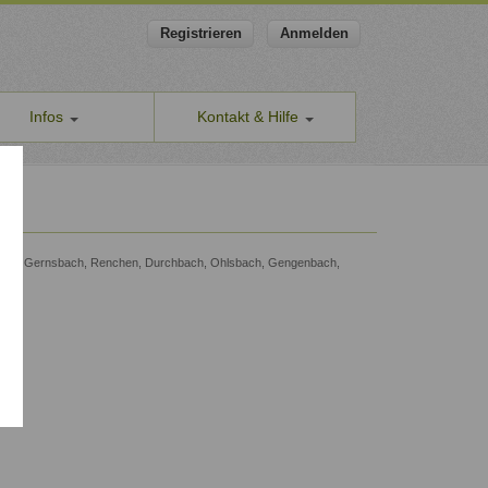
Registrieren
Anmelden
Infos
Kontakt & Hilfe
ns
Allgemeines Kontaktformular
apeut-finden.de
Hilfe & Supportanfragen
chutzerklärung
Wir sind gerne für Sie da.
men den Schutz Ihrer Daten ernst
Problem melden
en-Baden, Gernsbach, Renchen, Durchbach, Ohlsbach, Gengenbach,
Auch anonyme Meldung möglich
ine Geschäftsbedingungen
Formular zur Registrierung
ssum
Zum Registrierungsformular
ap