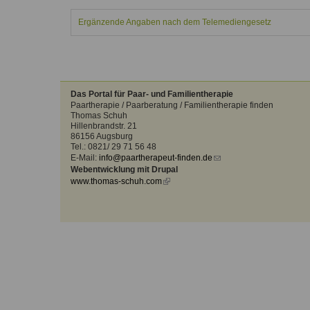
Kontakt
Angebot
auf.
Ergänzende Angaben nach dem Telemediengesetz
Therapeutenliste
nach
Zum Kontaktformular
Methode
Therapeutenliste
nach
Das Portal für Paar- und Familientherapie
Themen
Paartherapie / Paarberatung / Familientherapie finden
Thomas Schuh
Hillenbrandstr. 21
86156 Augsburg
Tel.: 0821/ 29 71 56 48
E-Mail:
info@paartherapeut-finden.de
(link
Webentwicklung mit Drupal
sends
www.thomas-schuh.com
(link
e-
is
mail)
external)