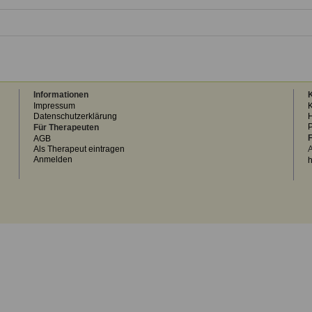
Informationen
K
Impressum
K
Datenschutzerklärung
H
Für Therapeuten
F
AGB
Als Therapeut eintragen
A
Anmelden
h