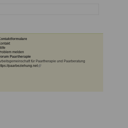
ontaktformulare
ontakt
ilfe
Problem melden
orum Paartherapie
rbeitsgemeinschaft für Paartherapie und Paarberatung
ttps://paarbeziehung.net
(link
is
external)