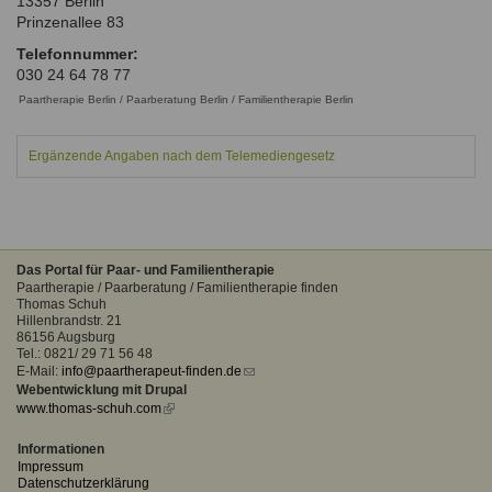
13357
Berlin
Ausbildungsinstitute
Prinzenallee 83
Sitemap
Formular zur Registrierung
Familienthemen
Qualitätssicherung
Fortbildungen
Telefonnummer:
Links
Qualität unserer Therapeuten
030 24 64 78 77
Information über Qualifikation
Systemischer Ansatz
Paartherapie Berlin / Paarberatung Berlin / Familientherapie Berlin
Liste der Fachverbände
Ergänzende Angaben nach dem Telemediengesetz
Benutzername
*
Veranstaltungen
Seminare und Kurse
Passwort
*
Fortbildungen
Das Portal für Paar- und Familientherapie
vergessen?
Paartherapie / Paarberatung / Familientherapie finden
Thomas Schuh
Anmelden
Hillenbrandstr. 21
86156 Augsburg
Tel.: 0821/ 29 71 56 48
E-Mail:
info@paartherapeut-finden.de
(link
Webentwicklung mit Drupal
sends
www.thomas-schuh.com
(link
e-
is
mail)
external)
Informationen
Impressum
Datenschutzerklärung