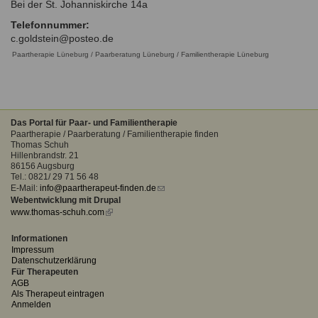
Bei der St. Johanniskirche 14a
Ausbildungsinstitute
Sitemap
Formular zur Registrierung
Familienthemen
Qualitätssicherung
Telefonnummer:
Fortbildungen
c.goldstein@posteo.de
Links
Qualität unserer Therapeuten
Information über Qualifikation
Paartherapie Lüneburg / Paarberatung Lüneburg / Familientherapie Lüneburg
Systemischer Ansatz
Liste der Fachverbände
Benutzername
*
Veranstaltungen
Das Portal für Paar- und Familientherapie
Paartherapie / Paarberatung / Familientherapie finden
Seminare und Kurse
Thomas Schuh
Passwort
*
Hillenbrandstr. 21
Fortbildungen
86156 Augsburg
Tel.: 0821/ 29 71 56 48
vergessen?
E-Mail:
info@paartherapeut-finden.de
(link
Anmelden
Webentwicklung mit Drupal
sends
www.thomas-schuh.com
(link
e-
is
mail)
external)
Informationen
Impressum
Datenschutzerklärung
Für Therapeuten
AGB
Als Therapeut eintragen
Anmelden